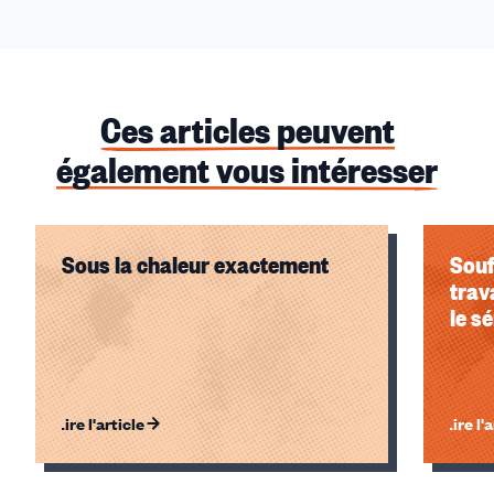
Ces articles peuvent
également vous intéresser
Sous la chaleur exactement
Souf
trav
le s
Lire l'article
Lire l'