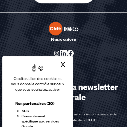
FINANCES
Nous suivre
X
Masquer le bandea
Ce site utilise des cookies et
Abonnez-vous à la newsletter
vous donne le contrôle sur ceux
que vous souhaitez activer
confédérale
Nos partenaires
(20)
APIs
En m'inscrivant à la newsletter, j'affirme avoir pris connaissance de
Consentement
la
politique de confidentialité de la CFDT
.
spécifique aux services
Google