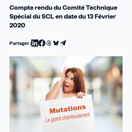
les
Compte rendu du Comité Technique
mobilités
Spécial du SCL en date du 13 Février
2020
Partager :
Partager
Partager
Partager
Partager
Partager
sur
sur
sur
sur
par
Linkedin
Facebook
Threads
Bluesky
email