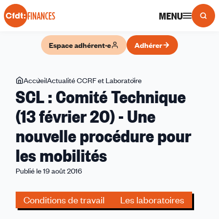
Panneau de gestion des cookies
MENU
FINANCES
Espace adhérent·e
Adhérer
Vous
Accueil
Actualité CCRF et Laboratoire
SCL
SCL : Comité Technique
êtes
:
ici
Comité
(13 février 20) - Une
Technique
nouvelle procédure pour
(13
février
les mobilités
20)
-
Publié le 19 août 2016
Une
nouvelle
Conditions de travail
Les laboratoires
procédure
pour