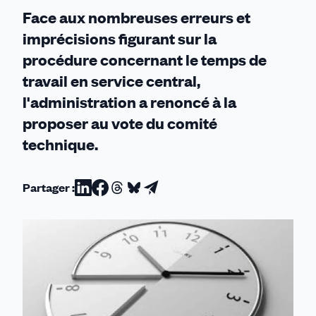
Face aux nombreuses erreurs et
imprécisions figurant sur la
procédure concernant le temps de
travail en service central,
l'administration a renoncé à la
proposer au vote du comité
technique.
Partager :
Partager
Partager
Partager
Partager
Partager
sur
sur
sur
sur
par
Linkedin
Facebook
Threads
Bluesky
email