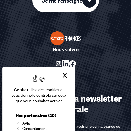
Je me renseigne
FINANCES
Nous suivre
X
Masquer le bandea
Ce site utilise des cookies et
Abonnez-vous à la newsletter
vous donne le contrôle sur ceux
que vous souhaitez activer
confédérale
Nos partenaires
(20)
APIs
En m'inscrivant à la newsletter, j'affirme avoir pris connaissance de
Consentement