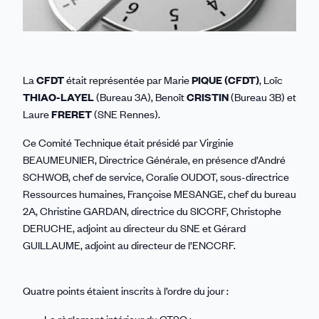
La
CFDT
était représentée par Marie
P
IQUE (CFDT)
, Loïc
T
HIAO-
L
AYEL
(Bureau 3A), Benoît
C
RISTIN
(Bureau 3B) et
Laure
F
RERET
(SNE Rennes).
Ce Comité Technique était présidé par Virginie
BEAUMEUNIER, Directrice Générale, en présence d’André
SCHWOB, chef de service, Coralie OUDOT, sous-directrice
Ressources humaines, Françoise MESANGE, chef du bureau
2A, Christine GARDAN, directrice du SICCRF, Christophe
DERUCHE, adjoint au directeur du SNE et Gérard
GUILLAUME, adjoint au directeur de l’ENCCRF.
Quatre points étaient inscrits à l’ordre du jour :
- Le règlement intérieur du CTSC ;