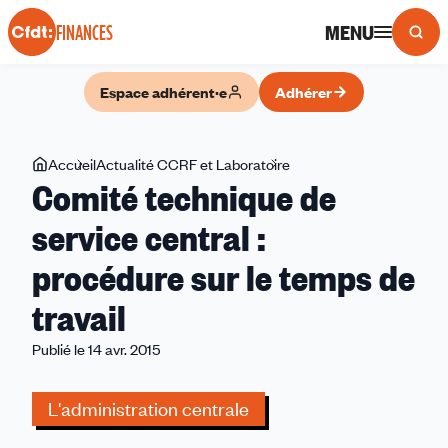
Panneau de gestion des cookies
MENU
FINANCES
Espace adhérent·e
Adhérer
Vous
Accueil
Actualité CCRF et Laboratoire
Comité
Comité technique de
êtes
technique
ici
de
service central :
service
procédure sur le temps de
central
:
travail
procédure
sur
Publié le 14 avr. 2015
le
temps
L'administration centrale
de
travail