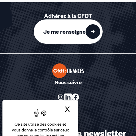
Adhérez à la CFDT
Je me renseigne
FINANCES
Nous suivre
X
Masquer le bandea
Ce site utilise des cookies et
Abonnez-vous à la newsletter
vous donne le contrôle sur ceux
que vous souhaitez activer