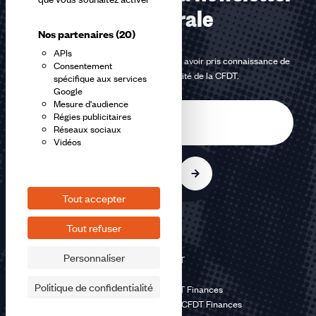
confédérale
Nos partenaires
(20)
APIs
En m'inscrivant à la newsletter, j'affirme avoir pris connaissance de
Consentement
la
politique de confidentialité de la CFDT
.
spécifique aux services
Google
Mesure d'audience
E-
Régies publicitaires
mail
Réseaux sociaux
Vidéos
S'inscrire
Tout accepter
Tout refuser
Personnaliser
©2026 CFDT
Plan du site
Politique de confidentialité
Mentions légales CFDT Finances
Politique de confidentialité CFDT Finances