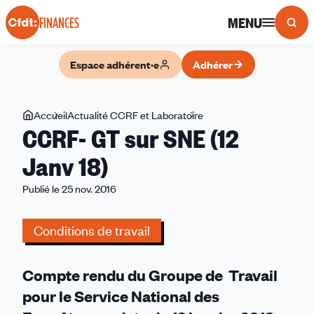
Panneau de gestion des cookies
MENU
FINANCES
Espace adhérent·e
Adhérer
Vous
Accueil
Actualité CCRF et Laboratoire
CCRF-
CCRF- GT sur SNE (12
êtes
GT
ici
sur
Janv 18)
SNE
Publié le 25 nov. 2016
(12
Janv
18)
Conditions de travail
Compte rendu du Groupe de Travail
pour le Service National des