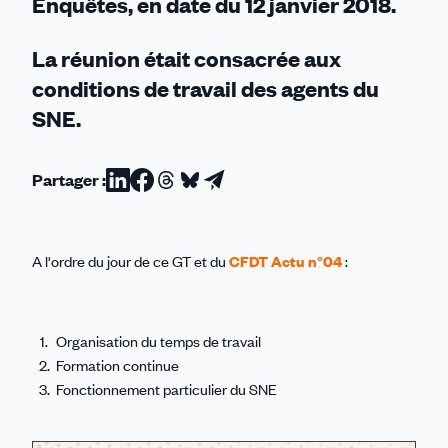
Enquêtes, en date du 12 janvier 2018.
La réunion était consacrée aux
conditions de travail des agents du
SNE.
Partager :
Partager
Partager
Partager
Partager
Partager
sur
sur
sur
sur
par
Linkedin
Facebook
Threads
Bluesky
email
A l'ordre du jour de ce GT et du
CFDT Actu n°04
:
Organisation du temps de travail
Formation continue
Fonctionnement particulier du SNE