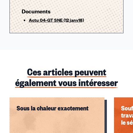
Documents
Actu 04-GT SNE (12 janv18)
Ces articles peuvent
également vous intéresser
Sous la chaleur exactement
Souf
trav
le s