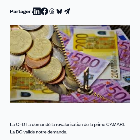
Partager :
Partager
Partager
Partager
Partager
Partager
sur
sur
sur
sur
par
Linkedin
Facebook
Threads
Bluesky
email
La CFDT a demandé la revalorisation de la prime CAMARI.
La DG valide notre demande.