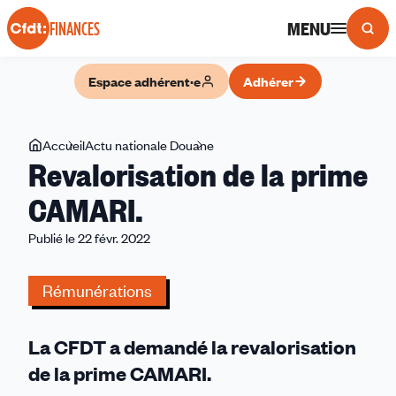
Panneau de gestion des cookies
MENU
FINANCES
Espace adhérent·e
Adhérer
Vous
Accueil
Actu nationale Douane
Revalorisation
Revalorisation de la prime
êtes
de
ici
la
CAMARI.
prime
Publié le 22 févr. 2022
CAMARI.
Rémunérations
La CFDT a demandé la revalorisation
de la prime CAMARI.