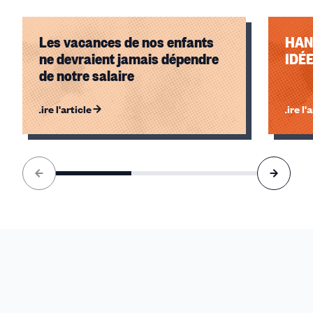
Les vacances de nos enfants
HAN
ne devraient jamais dépendre
IDÉ
de notre salaire
Lire l'article
Lire l'
Élément
1
sur
3
accessible