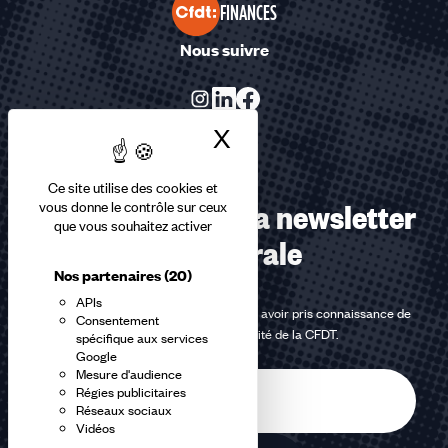
FINANCES
Nous suivre
X
Masquer le bandea
Ce site utilise des cookies et
Abonnez-vous à la newsletter
vous donne le contrôle sur ceux
que vous souhaitez activer
confédérale
Nos partenaires
(20)
APIs
En m'inscrivant à la newsletter, j'affirme avoir pris connaissance de
Consentement
la
politique de confidentialité de la CFDT
.
spécifique aux services
Google
Mesure d'audience
E-
Régies publicitaires
mail
Réseaux sociaux
Vidéos