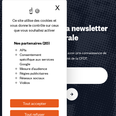
X
Masquer le bandea
Ce site utilise des cookies et
Abonnez-vous à la newsletter
vous donne le contrôle sur ceux
que vous souhaitez activer
confédérale
Nos partenaires
(20)
APIs
En m'inscrivant à la newsletter, j'affirme avoir pris connaissance de
Consentement
la
politique de confidentialité de la CFDT
.
spécifique aux services
Google
Mesure d'audience
E-
Régies publicitaires
mail
Réseaux sociaux
Vidéos
S'inscrire
Tout accepter
Tout refuser