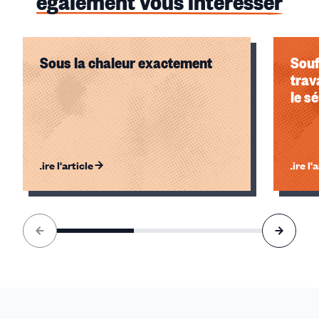
également vous intéresser
Sous la chaleur exactement
Souf
trav
le s
Lire l'article
Lire l'
Élément
1
sur
3