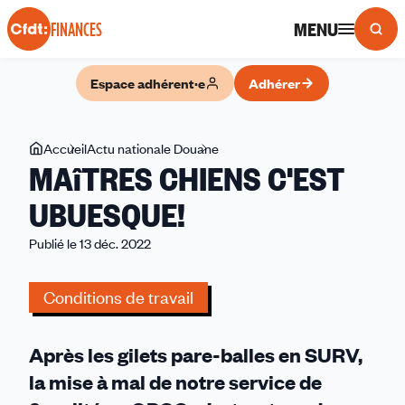
Panneau de gestion des cookies
MENU
FINANCES
Espace adhérent·e
Adhérer
Vous
Accueil
Actu nationale Douane
MAîTRES
MAîTRES CHIENS C'EST
êtes
CHIENS
ici
C'EST
UBUESQUE!
UBUESQUE!
Publié le 13 déc. 2022
Conditions de travail
Après les gilets pare-balles en SURV,
la mise à mal de notre service de