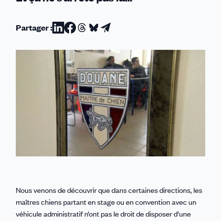
Partager :
Partager
Partager
Partager
Partager
Partager
sur
sur
sur
sur
par
Linkedin
Facebook
Threads
Bluesky
email
Nous venons de découvrir que dans certaines directions, les
maîtres chiens partant en stage ou en convention avec un
véhicule administratif n’ont pas le droit de disposer d’une