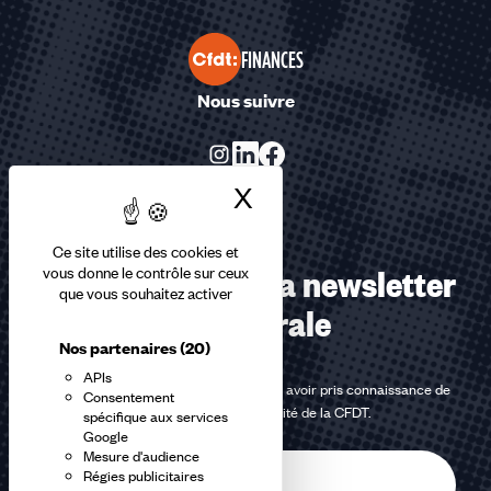
FINANCES
Nous suivre
X
Masquer le bandea
Ce site utilise des cookies et
Abonnez-vous à la newsletter
vous donne le contrôle sur ceux
que vous souhaitez activer
confédérale
Nos partenaires
(20)
APIs
En m'inscrivant à la newsletter, j'affirme avoir pris connaissance de
Consentement
la
politique de confidentialité de la CFDT
.
spécifique aux services
Google
Mesure d'audience
E-
Régies publicitaires
mail