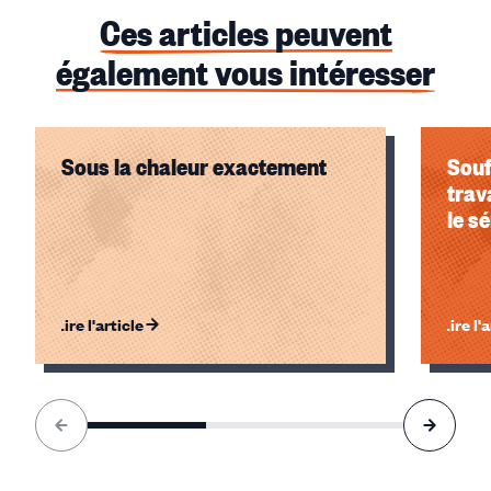
Ces articles peuvent
également vous intéresser
Sous la chaleur exactement
Souf
trav
le s
Lire l'article
Lire l'
Élément
1