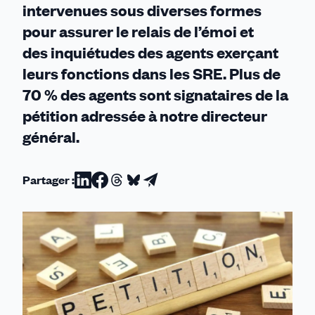
intervenues sous diverses formes
pour assurer le relais de l’émoi et
des inquiétudes des agents exerçant
leurs fonctions dans les SRE. Plus de
70 % des agents sont signataires de la
pétition adressée à notre directeur
général.
Partager :
Partager
Partager
Partager
Partager
Partager
sur
sur
sur
sur
par
Linkedin
Facebook
Threads
Bluesky
email