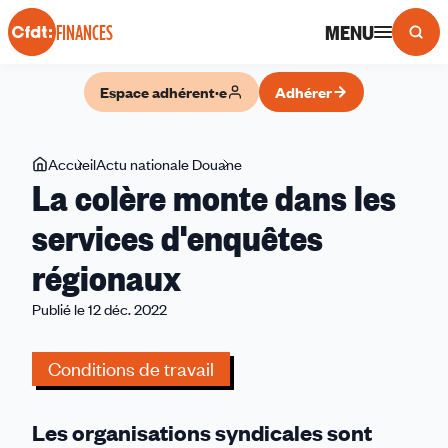
Panneau de gestion des cookies
MENU
FINANCES
Espace adhérent·e
Adhérer
Vous
Accueil
Actu nationale Douane
La
La colère monte dans les
êtes
colère
ici
monte
services d'enquêtes
dans
régionaux
les
services
Publié le 12 déc. 2022
d'enquêtes
régionaux
Conditions de travail
Les organisations syndicales sont