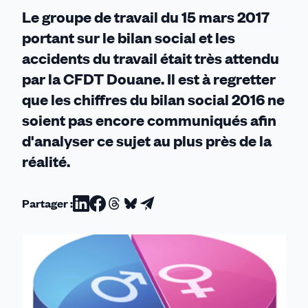
en
Le groupe de travail du 15 mars 2017
demie
portant sur le bilan social et les
teinte
accidents du travail était très attendu
par la CFDT Douane. Il est à regretter
que les chiffres du bilan social 2016 ne
soient pas encore communiqués afin
d'analyser ce sujet au plus près de la
réalité.
Partager :
Partager
Partager
Partager
Partager
Partager
sur
sur
sur
sur
par
Linkedin
Facebook
Threads
Bluesky
email