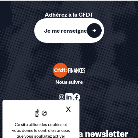
Adhérez à la CFDT
Je me renseigne
FINANCES
Nous suivre
X
Masquer le bandea
Ce site utilise des cookies et
Abonnez-vous à la newsletter
vous donne le contrôle sur ceux
que vous souhaitez activer