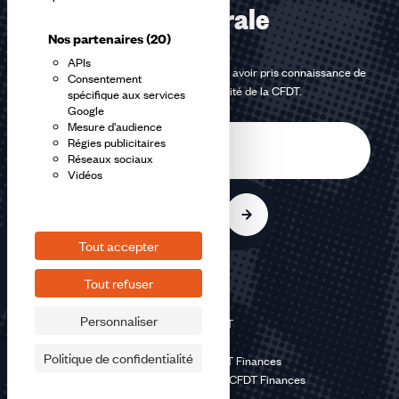
confédérale
Nos partenaires
(20)
APIs
En m'inscrivant à la newsletter, j'affirme avoir pris connaissance de
Consentement
la
politique de confidentialité de la CFDT
.
spécifique aux services
Google
Mesure d'audience
E-
Régies publicitaires
mail
Réseaux sociaux
Vidéos
S'inscrire
Tout accepter
Tout refuser
Personnaliser
©2026 CFDT
Plan du site
Politique de confidentialité
Mentions légales CFDT Finances
Politique de confidentialité CFDT Finances