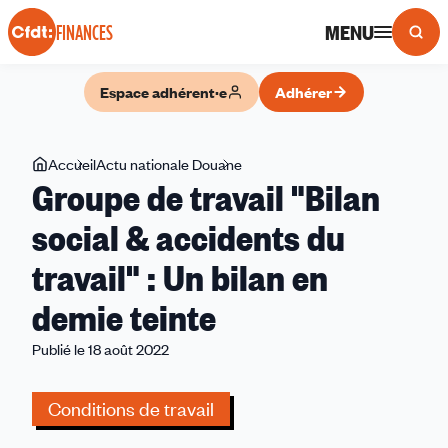
Panneau de gestion des cookies
MENU
FINANCES
Espace adhérent·e
Adhérer
Vous
Accueil
Actu nationale Douane
Groupe
Groupe de travail "Bilan
êtes
de
ici
travail
social & accidents du
"Bilan
travail" : Un bilan en
social
&
demie teinte
accidents
du
Publié le 18 août 2022
travail"
:
Conditions de travail
Un
bilan