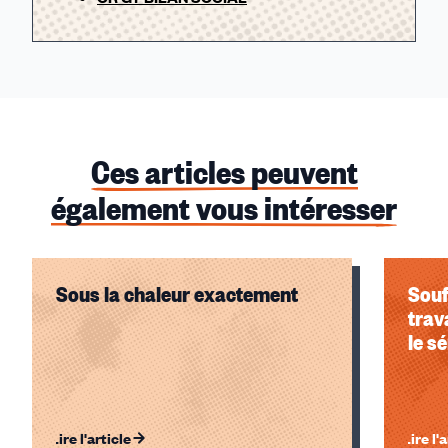
Ces articles peuvent
également vous intéresser
Sous la chaleur exactement
Souf
trav
le s
Lire l'article
Lire l'