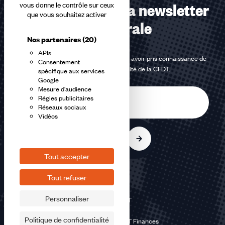
Abonnez-vous à la newsletter
vous donne le contrôle sur ceux
que vous souhaitez activer
confédérale
Nos partenaires
(20)
APIs
En m'inscrivant à la newsletter, j'affirme avoir pris connaissance de
Consentement
la
politique de confidentialité de la CFDT
.
spécifique aux services
Google
Mesure d'audience
E-
Régies publicitaires
mail
Réseaux sociaux
Vidéos
S'inscrire
Tout accepter
Tout refuser
Personnaliser
©2026 CFDT
Plan du site
Politique de confidentialité
Mentions légales CFDT Finances