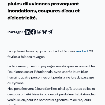
pluies diluviennes provoquant
inondations, coupures d’eau et
d’électricité.
Partager :
Partager
Partager
Partager
Partager
Partager
sur
sur
sur
sur
par
Linkedin
Facebook
Threads
Bluesky
email
Le cyclone Garance, qui a touché La Réunion
vendredi
28
février, a fait des ravages.
Le lendemain, c’est un paysage dévasté que découvrent les
Réunionnaises et Réunionnais, avec un très lourd bilan
humain : quatre personnes ont perdu la vie lors du passage
du cyclone.
Nos pensées vont à leurs familles, ainsi qu’à toutes celles et
ceux qui ont été blessés ou qui ont perdu leur habitation, leur
véhicule, ou, pour les nombreux agriculteurs de l’île, leurs