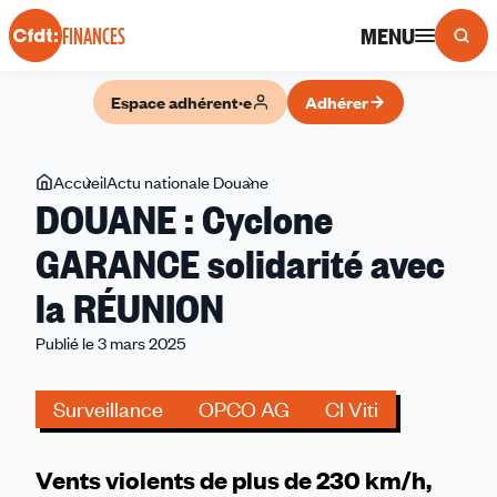
Panneau de gestion des cookies
MENU
FINANCES
Espace adhérent·e
Adhérer
Vous
Accueil
Actu nationale Douane
DOUANE
DOUANE : Cyclone
êtes
:
ici
Cyclone
GARANCE solidarité avec
GARANCE
la RÉUNION
solidarité
avec
Publié le 3 mars 2025
la
RÉUNION
Surveillance
OPCO AG
CI Viti
Vents violents de plus de 230 km/h,