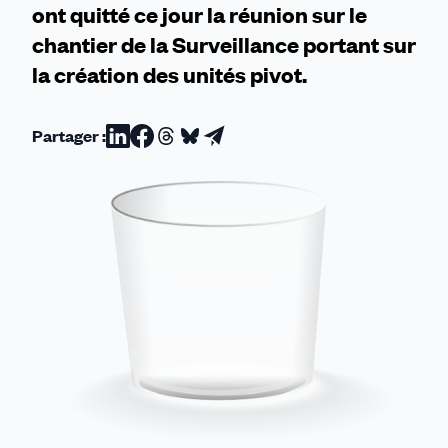
ont quitté ce jour la réunion sur le
chantier de la Surveillance portant sur
la création des unités pivot.
Partager :
Partager
Partager
Partager
Partager
Partager
sur
sur
sur
sur
par
Linkedin
Facebook
Threads
Bluesky
email