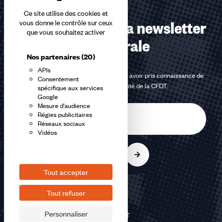
Ce site utilise des cookies et
Abonnez-vous à la newsletter
vous donne le contrôle sur ceux
que vous souhaitez activer
confédérale
Nos partenaires
(20)
APIs
En m'inscrivant à la newsletter, j'affirme avoir pris connaissance de
Consentement
la
politique de confidentialité de la CFDT
.
spécifique aux services
Google
Mesure d'audience
E-
Régies publicitaires
mail
Réseaux sociaux
Vidéos
S'inscrire
Tout accepter
Tout refuser
Personnaliser
©2026 CFDT