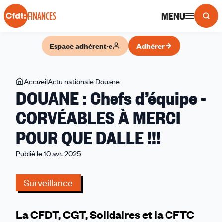
Panneau de gestion des cookies
MENU
FINANCES
Espace adhérent·e
Adhérer
Vous
Accueil
Actu nationale Douane
DOUANE
DOUANE : Chefs d’équipe -
êtes
:
ici
Chefs
CORVÉABLES À MERCI
d’équipe
POUR QUE DALLE !!!
-
CORVÉABLES
Publié le 10 avr. 2025
À
MERCI
Surveillance
POUR
QUE
DALLE
La CFDT, CGT, Solidaires et la CFTC
!!!