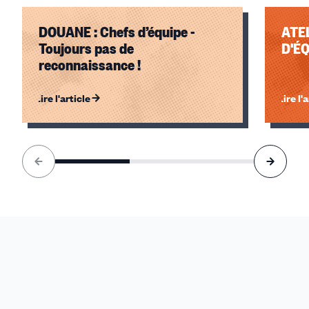
DOUANE : Chefs d’équipe -
ATE
Toujours pas de
D'ÉQ
reconnaissance !
Lire l'article
Lire l'
Élément
1
sur
3
accessible