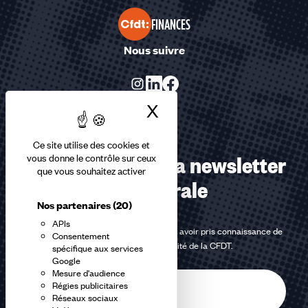
FINANCES
Nous suivre
X
Masquer le bandea
Ce site utilise des cookies et
Abonnez-vous à la newsletter
vous donne le contrôle sur ceux
que vous souhaitez activer
confédérale
Nos partenaires
(20)
APIs
En m'inscrivant à la newsletter, j'affirme avoir pris connaissance de
Consentement
la
politique de confidentialité de la CFDT
.
spécifique aux services
Google
Mesure d'audience
E-
Régies publicitaires
mail
Réseaux sociaux