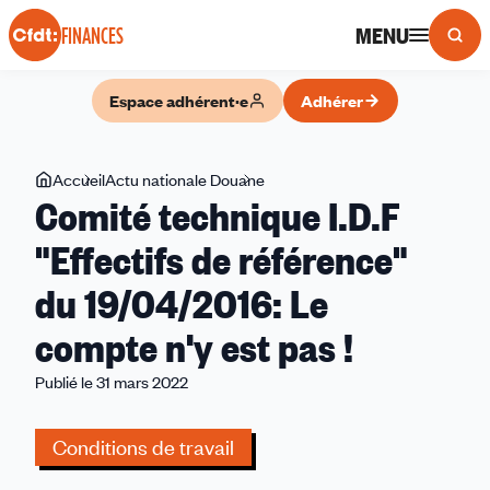
Panneau de gestion des cookies
MENU
FINANCES
Espace adhérent·e
Adhérer
Vous
Accueil
Actu nationale Douane
Comité
Comité technique I.D.F
êtes
technique
ici
I.D.F
"Effectifs de référence"
"Effectifs
du 19/04/2016: Le
de
référence"
compte n'y est pas !
du
19/04/2016:
Publié le 31 mars 2022
Le
compte
Conditions de travail
n'y
est