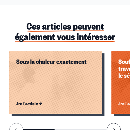
Ces articles peuvent
également vous intéresser
Sous la chaleur exactement
Souf
trav
le s
Lire l'article
Lire l'