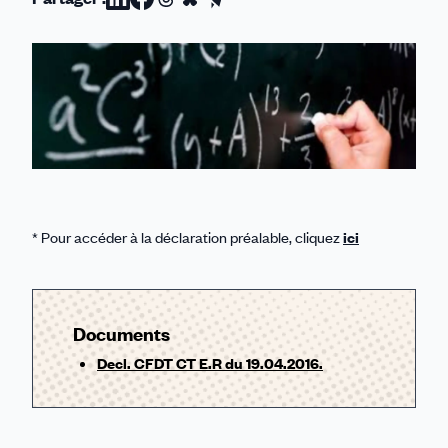
Partager
Partager
Partager
Partager
Partager
sur
sur
sur
sur
par
Linkedin
Facebook
Threads
Bluesky
email
* Pour accéder à la déclaration préalable, cliquez
ici
Documents
Decl. CFDT CT E.R du 19.04.2016.