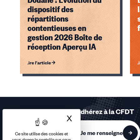
dispositif des
répartitions
contentieuses en
gestion 2026 Boîte de
réception Aperçu IA
Lire l'article
Li
Éléments
1,
2,
3
sur
Adhérez à la CFDT
3
X
Masquer le bandea
accessibles
Je me renseigne
Ce site utilise des cookies et
vous donne le contrôle sur ceux