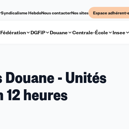
r
Syndicalisme Hebdo
Nous contacter
Nos sites
Espace adhérent·
Fédération
DGFiP
Douane
Centrale-École
Insee
s Douane - Unités
n 12 heures