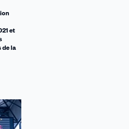
tion
021 et
s
 de la