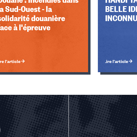
la Sud-Ouest - la
BELLE IDÉ
solidarité douanière
INCONNU
face à l'épreuve
re l'article
Lire l'article
u des cookies