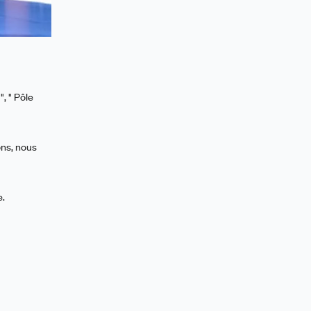
, " Pôle
ns, nous
e.