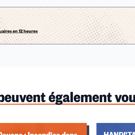
uaires en 12 heures
 peuvent également vou
Douane : Incendies dans
HANDI'T