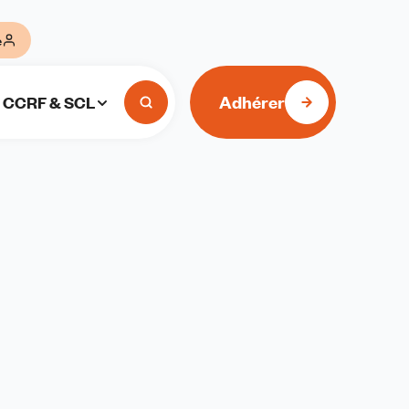
e
Adhérer
CCRF & SCL