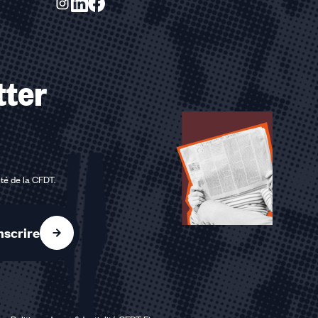
tter
ité de la CFDT
.
nscrire