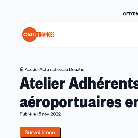
Panneau de gestion des cookies
CFDT.f
FINANCES
Vous
Accueil
Actu nationale Douane
Atelier
Atelier Adhérent
êtes
Adhérents
ici
Douane
aéroportuaires e
-
Unités
aéroportuaires
Publié le 15 nov. 2022
en
12
Surveillance
heures