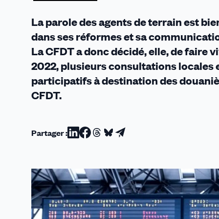
La parole des agents de terrain est bi
dans ses réformes et sa communicatio
La CFDT a donc décidé, elle, de faire v
2022, plusieurs consultations locales 
participatifs à destination des douani
CFDT.
Partager :
Partager
Partager
Partager
Partager
Partager
sur
sur
sur
sur
par
Linkedin
Facebook
Threads
Bluesky
email