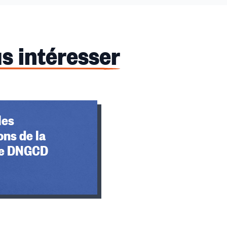
s intéresser
les
ons de la
de DNGCD