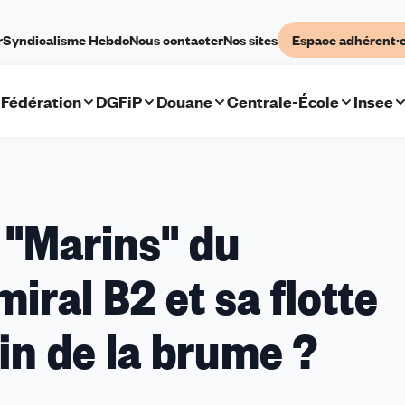
r
Syndicalisme Hebdo
Nous contacter
Nos sites
Espace adhérent·
Fédération
DGFiP
Douane
Centrale-École
Insee
 "Marins" du
iral B2 et sa flotte
fin de la brume ?