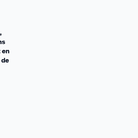
,
ns
z en
 de