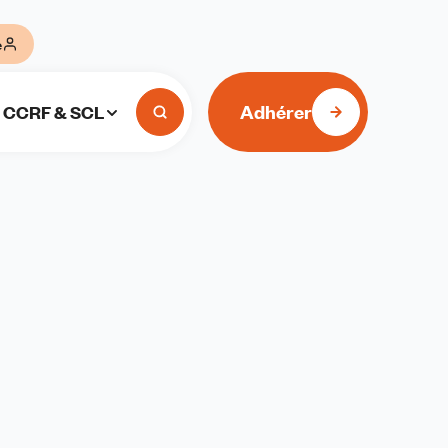
e
Adhérer
CCRF & SCL