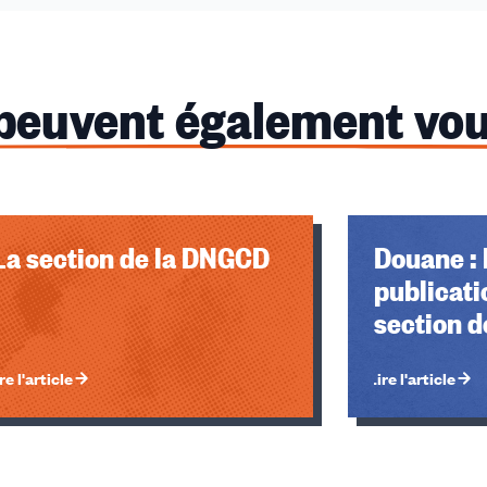
 peuvent également vou
La section de la DNGCD
Douane : 
publicati
section 
re l'article
Lire l'article