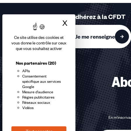
3
sur
Adhérez à la CFDT
3
X
Masquer le bandea
accessibles
Je me renseigne
Ce site utilise des cookies et
vous donne le contrôle sur ceux
que vous souhaitez activer
Nos partenaires
(20)
APIs
Consentement
Abo
spécifique aux services
Google
Mesure d'audience
Régies publicitaires
Réseaux sociaux
Vidéos
En m'inscrivan