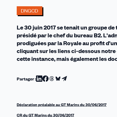
et
sa
DNGCD
flotte
sortiraient-
Le 30 juin 2017 se tenait un groupe de
ils
enfin
présidé par le chef du bureau B2. L'ad
de
prodiguées par la Royale au profit d'u
la
cliquant sur les liens ci-dessous notr
brume
cette instance, mais également les do
?
Partager :
Partager
Partager
Partager
Partager
Partager
sur
sur
sur
sur
par
Linkedin
Facebook
Threads
Bluesky
email
Déclaration préalable au GT Marins du 30/06/2017
CR du GT Marins du 30/06/2017