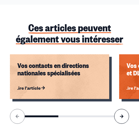
Syndicat de rattachement :
SPACEFF
Ces articles peuvent
également vous intéresser
Vos contacts en directions
Vos 
nationales spécialisées
et D
Lire l'article
Lire l'
Élément
1