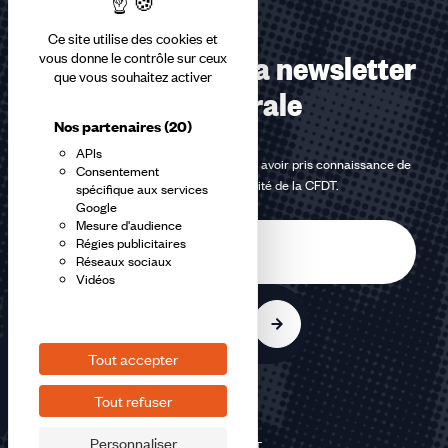
Ce site utilise des cookies et
Abonnez-vous à la newsletter
vous donne le contrôle sur ceux
que vous souhaitez activer
confédérale
Nos partenaires
(20)
APIs
En m'inscrivant à la newsletter, j'affirme avoir pris connaissance de
Consentement
la
politique de confidentialité de la CFDT
.
spécifique aux services
Google
Mesure d'audience
E-
Régies publicitaires
mail
Réseaux sociaux
Vidéos
S'inscrire
Tout accepter
Tout refuser
Personnaliser
©2026 CFDT