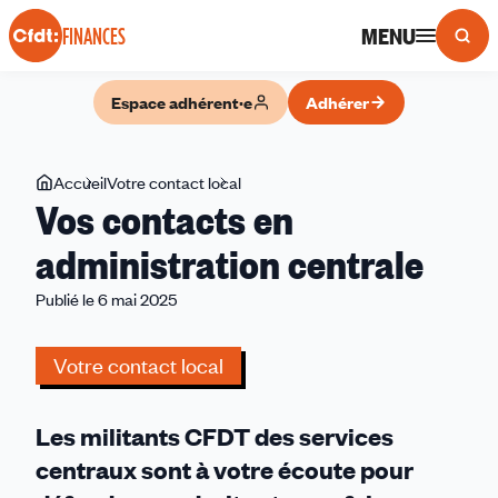
Panneau de gestion des cookies
MENU
FINANCES
Espace adhérent·e
Adhérer
Vous
Accueil
Votre contact local
Vos
Vos contacts en
êtes
contacts
ici
en
administration centrale
administration
Publié le 6 mai 2025
centrale
Votre contact local
Les militants CFDT des services
centraux sont à votre écoute pour