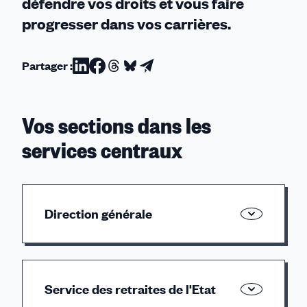
défendre vos droits et vous faire
progresser dans vos carrières.
Partager :
Partager
Partager
Partager
Partager
Partager
sur
sur
sur
sur
par
Linkedin
Facebook
Threads
Bluesky
email
Vos sections dans les
services centraux
Direction générale
Boite fonctionnelle :
cfdt.financespubliques.servicescentraux@dgfip.f
Service des retraites de l'Etat