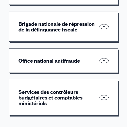
Syndicat de rattachement :
SPACEFF
Boite fonctionnelle :
cfdt.sre@dgfip.finances.gouv.fr
Brigade nationale de répression
de la délinquance fiscale
Syndicat de rattachement :
SYREFI
Syndicat régional de rattachement :
SYFF
Office national antifraude
Secrétaire de section :
Votre contact local
Syndicat régional de rattachement :
SYFF
Services des contrôleurs
budgétaires et comptables
ministériels
Boite fonctionnelle :
Votre contact local