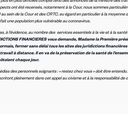
us en plus difficiles compte tenu des annonces de la ministre des tran
suspects ont été recensés, notamment à la Cour, nous sommes particuli
9 au sein de la Cour et des CRTC, eu égard en particulier à la moyenne 
 fait une population plus vulnérable au coronavirus.
pas, à l’évidence, au nombre des
services essentiels à la vie et à la sant
DICTIONS FINANCIERES vous demande, Madame la Première prési
mais, fermer sans délai tous les sites des juridictions financières
 travail à distance. Il en va de la préservation de la santé de l’ense
côtoient chaque jour.
édias des personnels soignants : « restez chez vous » doit être entendu. 
nscriront pleinement dans cet appel au civisme et à la responsabilité de 