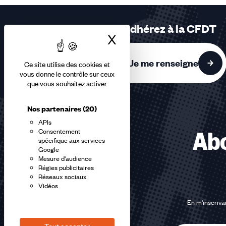
3
sur
Adhérez à la CFDT
3
X
Masquer le bandea
accessibles
Je me renseigne
Ce site utilise des cookies et
vous donne le contrôle sur ceux
que vous souhaitez activer
Nos partenaires
(20)
APIs
Consentement
Abo
spécifique aux services
Google
Mesure d'audience
Régies publicitaires
Réseaux sociaux
Vidéos
En m'inscrivan