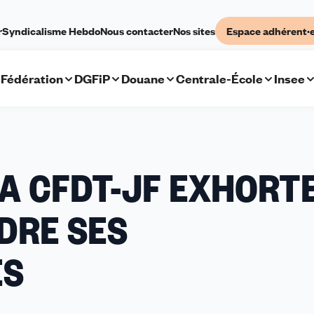
r
Syndicalisme Hebdo
Nous contacter
Nos sites
Espace adhérent·
Fédération
DGFiP
Douane
Centrale-École
Insee
ONAVIRUS,
A CFDT-JF EXHORT
-
DRE SES
ORTE
ES
R
NDRE