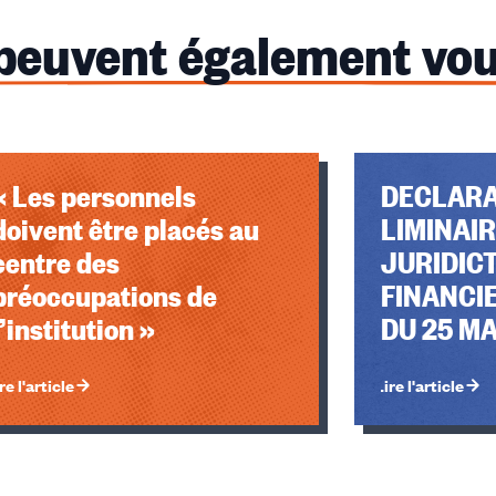
 peuvent également vou
« Les personnels
DECLARA
doivent être placés au
LIMINAIR
centre des
JURIDIC
préoccupations de
FINANCI
l’institution »
DU 25 MA
re l'article
Lire l'article