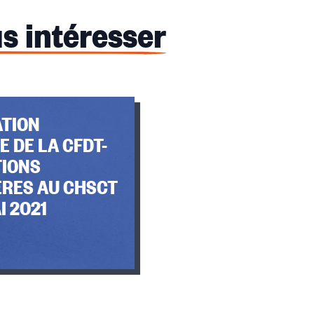
s intéresser
TION
E DE LA CFDT-
TIONS
ERES AU CHSCT
I 2021