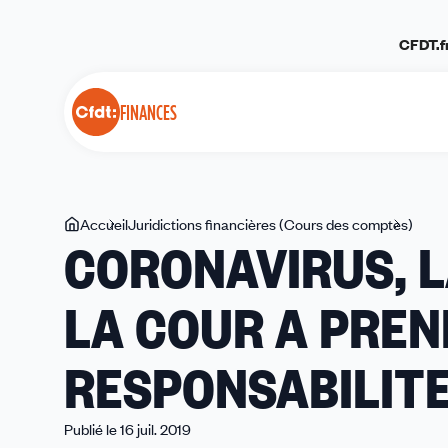
Panneau de gestion des cookies
CFDT.f
FINANCES
Vous
Accueil
Juridictions financières (Cours des comptes)
COR
CORONAVIRUS, L
êtes
LA
ici
CFDT
LA COUR A PREN
JF
EXH
LA
RESPONSABILIT
COU
A
PRE
Publié le 16 juil. 2019