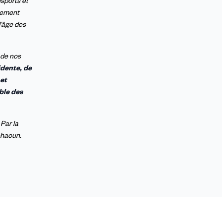
sports et
èrement
d’âge des
é de nos
dente, de
 et
mble des
Par la
chacun.