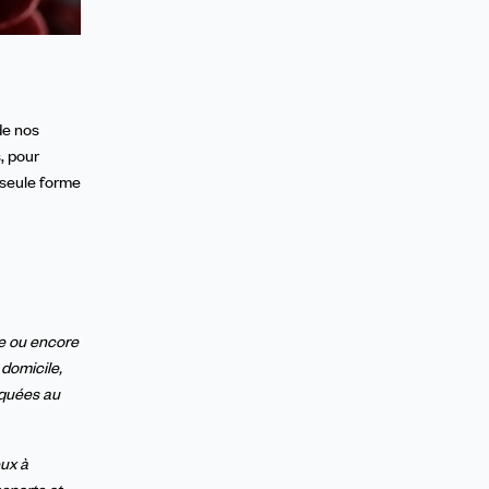
de nos
, pour
a seule forme
re ou encore
 domicile,
iquées au
eux à