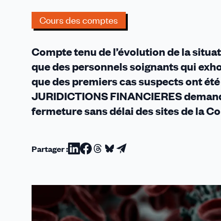
SES
RESP
Cours des comptes
Compte tenu de l’évolution de la situat
que des personnels soignants qui exhort
que des premiers cas suspects ont été 
JURIDICTIONS FINANCIERES demande, d
fermeture sans délai des sites de la C
Partager :
Partager
Partager
Partager
Partager
Partager
sur
sur
sur
sur
par
Linkedin
Facebook
Threads
Bluesky
email