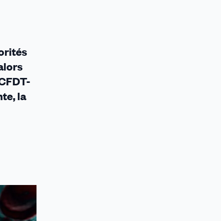
orités
alors
a CFDT-
e, la