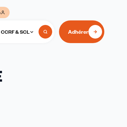
e
Adhérer
CCRF & SCL
E