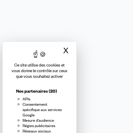
FINANCES
Nous suivre
X
Masquer le bandea
Ce site utilise des cookies et
Abonnez-vous à la newsletter
vous donne le contrôle sur ceux
que vous souhaitez activer
confédérale
Nos partenaires
(20)
APIs
En m'inscrivant à la newsletter, j'affirme avoir pris connaissance de
Consentement
la
politique de confidentialité de la CFDT
.
spécifique aux services
Google
Mesure d'audience
E-
Régies publicitaires
mail
Réseaux sociaux