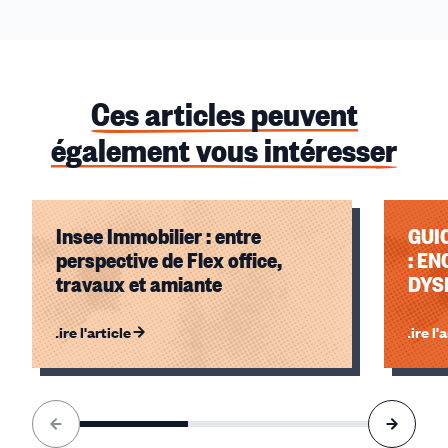
Ces articles peuvent
également vous intéresser
Insee Immobilier : entre
GUI
perspective de Flex office,
: E
travaux et amiante
DYS
Lire l'article
Lire l'