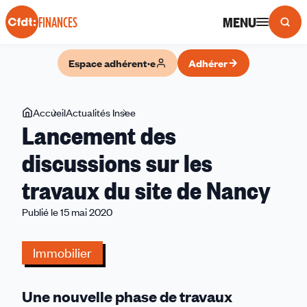
Panneau de gestion des cookies
MENU
FINANCES
Espace adhérent·e
Adhérer
Vous
Accueil
Actualités Insee
Lancement
Lancement des
êtes
des
ici
discussions
discussions sur les
sur
travaux du site de Nancy
les
travaux
Publié le 15 mai 2020
du
site
Immobilier
de
Nancy
Une nouvelle phase de travaux