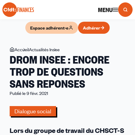
Panneau de gestion des cookies
MENU
FINANCES
Espace adhérent·e
Adhérer
Vous
Accueil
Actualités Insee
DROM
DROM INSEE : ENCORE
êtes
INSEE
ici
:
TROP DE QUESTIONS
ENCORE
SANS REPONSES
TROP
DE
Publié le 9 févr. 2021
QUESTIONS
SANS
Dialogue social
REPONSES
Lors du groupe de travail du CHSCT-S