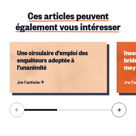
Ces articles peuvent
également vous intéresser
Une circulaire d'emploi des
Inse
enquêteurs adoptée à
brid
l'unanimité
moye
Lire l'article
Lire l'
Élément
1
sur