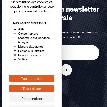
Ce site utilise des cookies et
Abonnez-vous à la newsletter
vous donne le contrôle sur ceux
que vous souhaitez activer
confédérale
Nos partenaires
(20)
APIs
En m'inscrivant à la newsletter, j'affirme avoir pris connaissance de
Consentement
la
politique de confidentialité de la CFDT
.
spécifique aux services
Google
Mesure d'audience
E-
Régies publicitaires
mail
Réseaux sociaux
Vidéos
S'inscrire
Tout accepter
Tout refuser
Personnaliser
©2026 CFDT
Plan du site