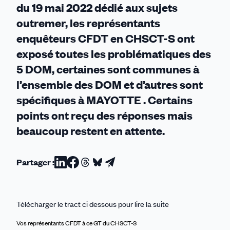
du 19 mai 2022 dédié aux sujets
outremer, les représentants
enquêteurs CFDT en CHSCT-S ont
exposé toutes les problématiques des
5 DOM, certaines sont communes à
l’ensemble des DOM et d’autres sont
spécifiques à MAYOTTE . Certains
points ont reçu des réponses mais
beaucoup restent en attente.
Partager :
Partager
Partager
Partager
Partager
Partager
sur
sur
sur
sur
par
Linkedin
Facebook
Threads
Bluesky
email
Télécharger le tract ci dessous pour lire la suite
Vos représentants CFDT à ce GT du CHSCT-S