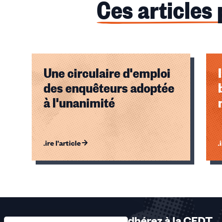
Ces articles
Une circulaire d'emploi
des enquêteurs adoptée
à l'unanimité
Lire l'article
Li
Éléments
1,
2,
3
sur
Adhérez à la CFDT