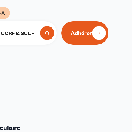
e
Adhérer
CCRF & SCL
culaire