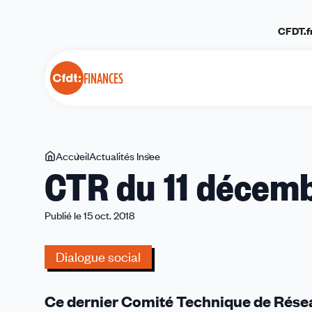
Panneau de gestion des cookies
CFDT.f
FINANCES
Vous
Accueil
Actualités Insee
CTR
CTR du 11 décem
êtes
du
ici
11
décembre
Publié le 15 oct. 2018
2019
Dialogue social
Ce dernier Comité Technique de Réseau 