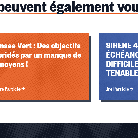
 peuvent également vou
Insee Vert : Des objectifs
SIRENE 4
bridés par un manque de
ÉCHÉAN
moyens !
DIFFICI
TENABL
re l'article
Lire l'article