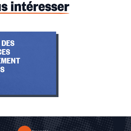
s intéresser
 DES
CES
LEMENT
ES