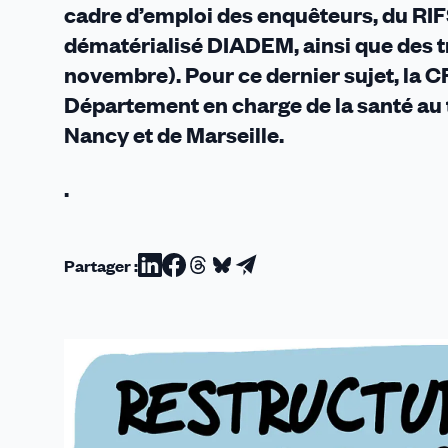
cadre d’emploi des enquêteurs, du RIF
dématérialisé DIADEM, ainsi que des 
novembre). Pour ce dernier sujet, la CF
Département en charge de la santé au tra
Nancy et de Marseille.
.
Partager :
Partager
Partager
Partager
Partager
Partager
sur
sur
sur
sur
par
Linkedin
Facebook
Threads
Bluesky
email