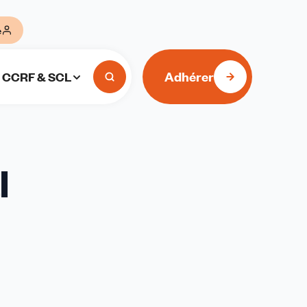
e
Adhérer
CCRF & SCL
l