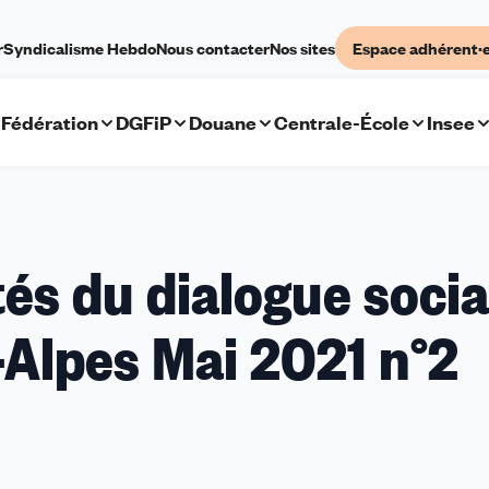
r
Syndicalisme Hebdo
Nous contacter
Nos sites
Espace adhérent·
Fédération
DGFiP
Douane
Centrale-École
Insee
tés du dialogue socia
Alpes Mai 2021 n°2