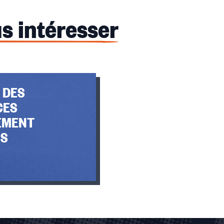
s intéresser
 DES
CES
LEMENT
ES