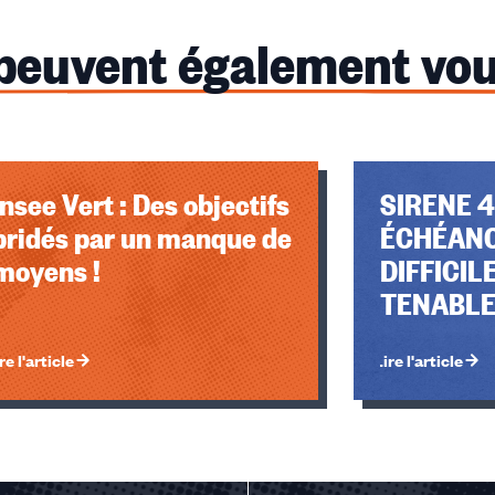
 peuvent également vou
Insee Vert : Des objectifs
SIRENE 4
bridés par un manque de
ÉCHÉAN
moyens !
DIFFICI
TENABL
re l'article
Lire l'article