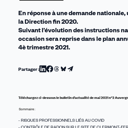
2021
n°2
En réponse à une demande nationale, un
la Direction fin 2020.
Suivant l’évolution des instructions nat
occasion sera reprise dans le plan a
4è trimestre 2021.
Partager :
Partager
Partager
Partager
Partager
Partager
sur
sur
sur
sur
par
Linkedin
Facebook
Threads
Bluesky
email
Téléchargez ci-dessous le bulletin d'actualité de mai 2021 n°2 Auver
Sommaire :
- RISQUES PROFESSIONNELS LIÉS AU COVID
- CONTRÔLE DE RADON SUR LE SITE DE CLERMONT-F