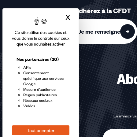
sur
Adhérez à la CFDT
3
X
Masquer le bandea
accessibles
Je me renseigne
Ce site utilise des cookies et
vous donne le contrôle sur ceux
que vous souhaitez activer
Nos partenaires
(20)
APIs
Consentement
Abo
spécifique aux services
Google
Mesure d'audience
Régies publicitaires
Réseaux sociaux
Vidéos
En m'inscrivan
Tout accepter