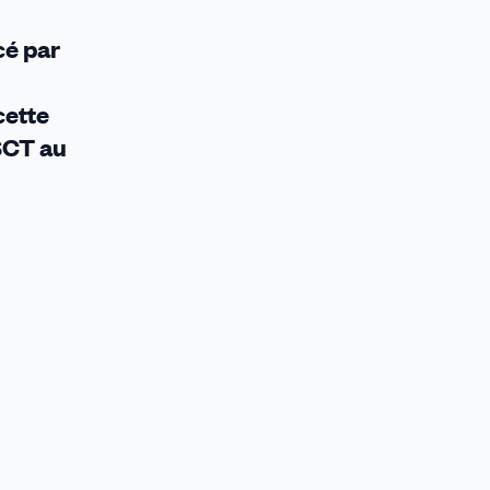
cé par
cette
SCT au