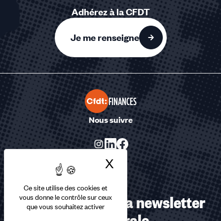
Adhérez à la CFDT
Je me renseigne
FINANCES
Nous suivre
X
Masquer le bandea
Ce site utilise des cookies et
Abonnez-vous à la newsletter
vous donne le contrôle sur ceux
que vous souhaitez activer
confédérale