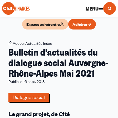
Panneau de gestion des cookies
MENU
FINANCES
Espace adhérent·e
Adhérer
Vous
Accueil
Actualités Insee
Bulletin
Bulletin d'actualités du
êtes
d'actualités
ici
du
dialogue social Auvergne-
dialogue
Rhône-Alpes Mai 2021
social
Auvergne-
Publié le 16 sept. 2018
Rhône-
Alpes
Dialogue social
Mai
2021
Le grand projet, de Cité