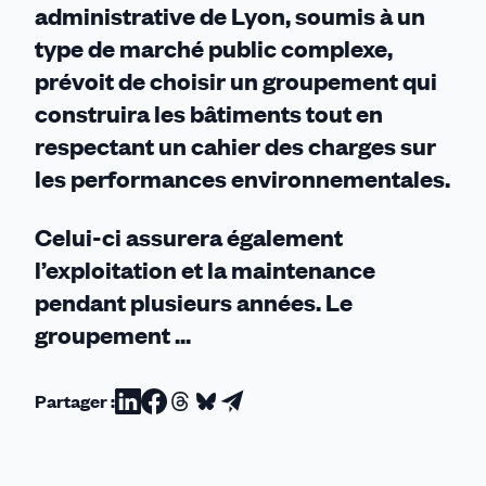
administrative de Lyon, soumis à un
type de marché public complexe,
prévoit de choisir un groupement qui
construira les bâtiments tout en
respectant un cahier des charges sur
les performances environnementales.
Celui-ci assurera également
l’exploitation et la maintenance
pendant plusieurs années. Le
groupement ...
Partager :
Partager
Partager
Partager
Partager
Partager
sur
sur
sur
sur
par
Linkedin
Facebook
Threads
Bluesky
email