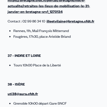
https://bretagne.cfdt.fr/portail/bretagne/notre-
actualite/retraites-les-lieux-de-mobilisation-le-31-
janvier-en-bretagne-srv1_1270134
Contact : 02 99 86 34 10
illeetvilaine@bretagne.cfdt.fr
Rennes, 11h, Mail François Mitterrand
Fougères, 17h30, place Aristide Briand
37 - INDRE ET LOIRE
Tours 10h00 Place de la Liberté
38 - ISÈRE
uti38@aura.cfdt.fr
Grenoble 10h00 départ Gare SNCF