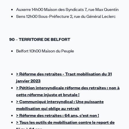
Auxerre 14h00 Maison des Syndicats 7, rue Max Quentin
Sens 12h00 Sous-Préfecture 2, rue du Général Leclerc
90 – TERRITOIRE DE BELFORT
Belfort 10h00 Maison du Peuple
> Réforme des retraites - Tract mobilisation du 31
janvier 2023
> Pétition intersyndicale réforme des retraites : non à
cette réforme injuste et brutale !
> Communiqué intersyndical : Une puissante
mobilisation qui oblige au retrait
> Réforme des retraites : 64 ans, c'est non !
> Tous les outils de mobilisation contre le report de