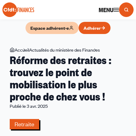
Panneau de gestion des cookies
MENU
FINANCES
Espace adhérent·e
Adhérer
Vous
Accueil
Actualités du ministère des Finances
Réforme
Réforme des retraites :
êtes
des
ici
retraites
trouvez le point de
:
mobilisation le plus
trouvez
le
proche de chez vous !
point
de
Publié le 3 avr. 2025
mobilisation
le
Retraite
plus
proche