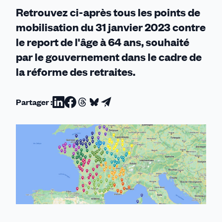
de
Retrouvez ci-après tous les points de
chez
mobilisation du 31 janvier 2023 contre
vous
le report de l'âge à 64 ans, souhaité
!
par le gouvernement dans le cadre de
la réforme des retraites.
Partager :
Partager
Partager
Partager
Partager
Partager
sur
sur
sur
sur
par
Linkedin
Facebook
Threads
Bluesky
email