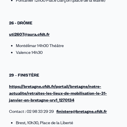
Pontarlier 12h00 Place Darçon (place de la Mairie)
26 - DRÔME
uti2607@aura.cfdt.fr
Montélimar 14h00 Théâtre
Valence 14h30
29 – FINISTÈRE
https://bretagne.cfdt.fr/portail/bretagne/notre-
actualite/retraites-les-lieux-de-mobilisation-le-31-
janvier-en-bretagne-srv1_1270134
Contact : 02 98 33 29 29
finistere@bretagne.cfdt.fr
Brest, 10h30, Place de la Liberté