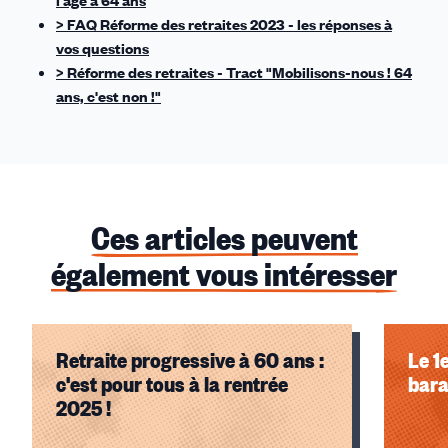
l'âge à 64 ans
> FAQ Réforme des retraites 2023 - les réponses à
vos questions
> Réforme des retraites - Tract "Mobilisons-nous ! 64
ans, c'est non !"
Ces articles peuvent
également vous intéresser
Retraite progressive à 60 ans :
Le 1
c'est pour tous à la rentrée
bara
2025 !