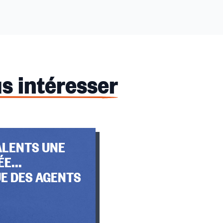
s intéresser
ALENTS UNE
E...
E DES AGENTS