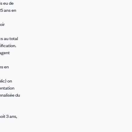
ais eu de
25 ans en
oir
cs au total
ification.
 agent
ns en
blic) on
entation
nnalisée du
soit 3 ans,