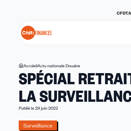
Panneau de gestion des cookies
CFDT.f
FINANCES
Vous
Accueil
Actu nationale Douane
SPÉCIAL
SPÉCIAL RETRAI
êtes
RETRAITE
ici
SERVICE
LA SURVEILLAN
ACTIF
DE
LA
Publié le 29 juin 2022
SURVEILLANCE
Surveillance