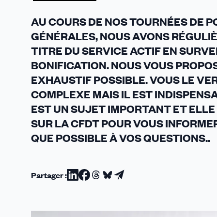
AU COURS DE NOS TOURNÉES DE P
GÉNÉRALES, NOUS AVONS RÉGULIÈ
TITRE DU SERVICE ACTIF EN SURVE
BONIFICATION. NOUS VOUS PROPOS
EXHAUSTIF POSSIBLE. VOUS LE VER
COMPLEXE MAIS IL EST INDISPENSAB
EST UN SUJET IMPORTANT ET ELL
SUR LA CFDT POUR VOUS INFORM
QUE POSSIBLE À VOS QUESTIONS..
Partager :
Partager
Partager
Partager
Partager
Partager
sur
sur
sur
sur
par
Linkedin
Facebook
Threads
Bluesky
email