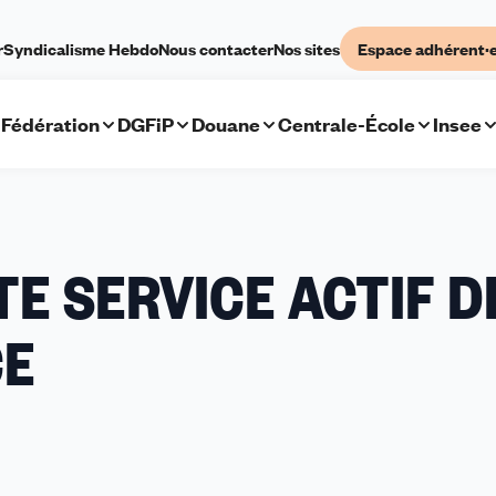
r
Syndicalisme Hebdo
Nous contacter
Nos sites
Espace adhérent·
Fédération
DGFiP
Douane
Centrale-École
Insee
TE SERVICE ACTIF D
CE