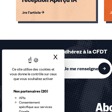
Lire l'article
Li
Éléments
1,
2,
3
sur
Adhérez à la CFDT
3
X
Masquer le bandea
accessibles
Je me renseigne
Ce site utilise des cookies et
vous donne le contrôle sur ceux
que vous souhaitez activer
Nos partenaires
(20)
APIs
Consentement
Abo
spécifique aux services
Google