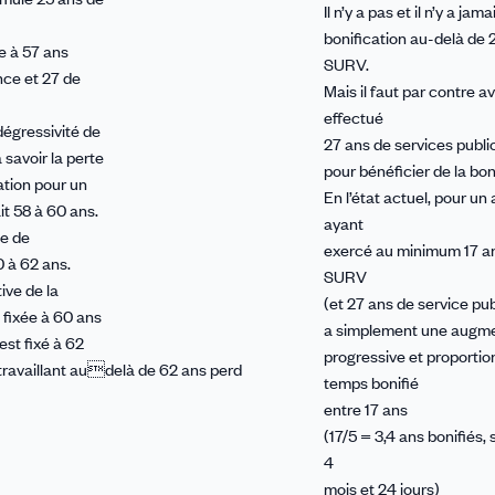
Il n’y a pas et il n’y a jam
bonification au-delà de 
ée à 57 ans
SURV.
ance et 27 de
Mais il faut par contre av
effectué
dégressivité de
27 ans de services publi
à savoir la perte
pour bénéficier de la bon
cation pour un
En l’état actuel, pour un
ait 58 à 60 ans.
ayant
de de
exercé au minimum 17 a
0 à 62 ans.
SURV
tive de la
(et 27 ans de service pu
t fixée à 60 ans
a simplement une augm
est fixé à 62
progressive et proportio
 travaillant audelà de 62 ans perd
temps bonifié
entre 17 ans
(17/5 = 3,4 ans bonifiés, 
4
mois et 24 jours)