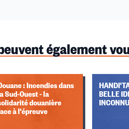
 peuvent également vou
Douane : Incendies dans
HANDI'T
la Sud-Ouest - la
BELLE IDÉ
solidarité douanière
INCONNU
face à l'épreuve