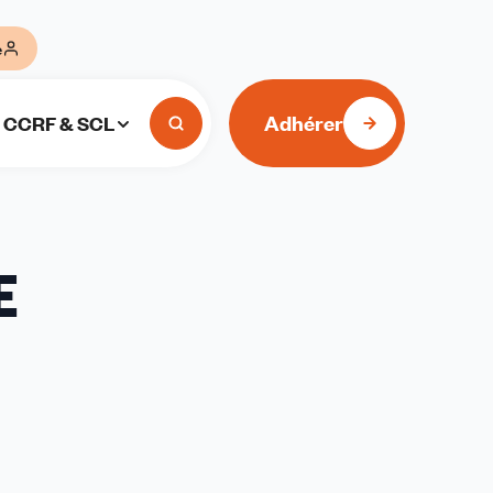
e
Adhérer
CCRF & SCL
E