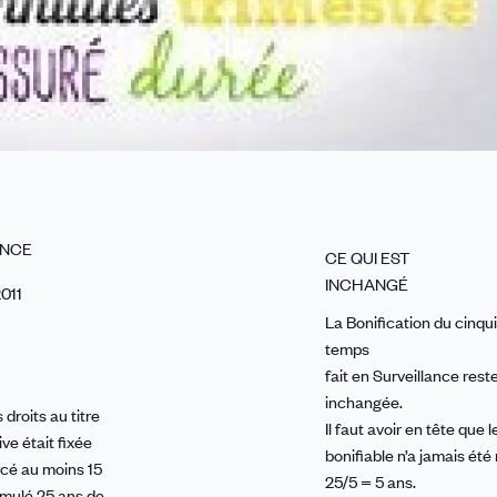
ENCE
CE QUI EST
INCHANGÉ
011
La Bonification du cinq
temps
fait en Surveillance rest
inchangée.
 droits au titre
Il faut avoir en tête qu
ive était fixée
bonifiable n’a jamais été
rcé au moins 15
25/5 = 5 ans.
umulé 25 ans de