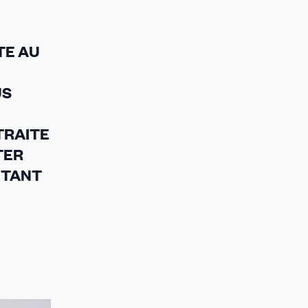
TE AU
US
ETRAITE
TER
UTANT