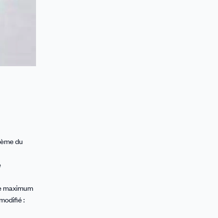
uième du
e
e le maximum
 modifié :