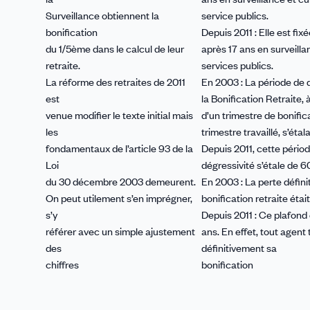
Surveillance obtiennent la
service publics.
bonification
Depuis 2011 : Elle est fix
du 1/5ème dans le calcul de leur
après 17 ans en surveill
retraite.
services publics.
La réforme des retraites de 2011
En 2003 : La période de 
est
la Bonification Retraite, 
venue modifier le texte initial mais
d’un trimestre de bonifi
les
trimestre travaillé, s’étal
fondamentaux de l’article 93 de la
Depuis 2011, cette pério
Loi
dégressivité s’étale de 6
du 30 décembre 2003 demeurent.
En 2003 : La perte défini
On peut utilement s’en imprégner,
bonification retraite étai
s’y
Depuis 2011 : Ce plafond 
référer avec un simple ajustement
ans. En effet, tout agent
des
définitivement sa
chiffres
bonification