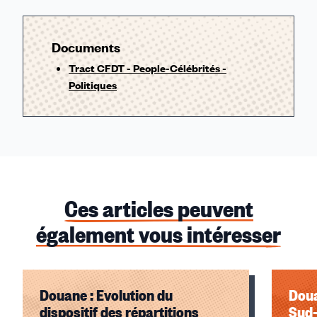
Documents
Tract CFDT - People-Célébrités -
Politiques
Ces articles peuvent
également vous intéresser
Douane : Evolution du
Doua
dispositif des répartitions
Sud-