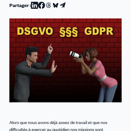
Partager :
Partager
Partager
Partager
Partager
Partager
sur
sur
sur
sur
par
Linkedin
Facebook
Threads
Bluesky
email
Alors que nous avons déjà assez de travail et que nos
difficultés à exercer au quotidien nos missions sont