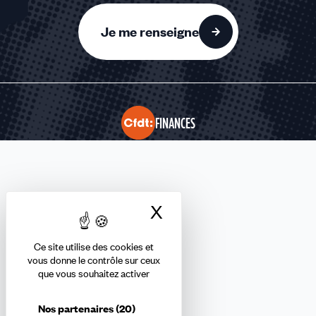
Je me renseigne
FINANCES
Nous suivre
X
Masquer le bandea
Ce site utilise des cookies et
Abonnez-vous à la newsletter
vous donne le contrôle sur ceux
que vous souhaitez activer
confédérale
Nos partenaires
(20)