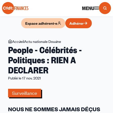
Panneau de gestion des cookies
MENU
FINANCES
Espace adhérent·e
Adhérer
Vous
Accueil
Actu nationale Douane
People
People - Célébrités -
êtes
-
ici
Célébrités
Politiques : RIEN A
-
DECLARER
Politiques
:
Publié le 17 nov. 2021
RIEN
A
Surveillance
DECLARER
NOUS NE SOMMES JAMAIS DÉÇUS