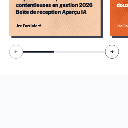
contentieuses en gestion 2026
doua
Boîte de réception Aperçu IA
Lire l'article
Lire l'
Élément
1
sur
3
accessible