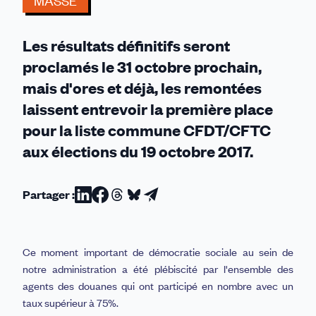
MASSE
commune
CFDT/CFTC
Les résultats définitifs seront
arrive
en
proclamés le 31 octobre prochain,
tête
mais d'ores et déjà, les remontées
laissent entrevoir la première place
pour la liste commune CFDT/CFTC
aux élections du 19 octobre 2017.
Partager :
Partager
Partager
Partager
Partager
Partager
sur
sur
sur
sur
par
Linkedin
Facebook
Threads
Bluesky
email
Ce moment important de démocratie sociale au sein de
notre administration a été plébiscité par l'ensemble des
agents des douanes qui ont participé en nombre avec un
taux supérieur à 75%.