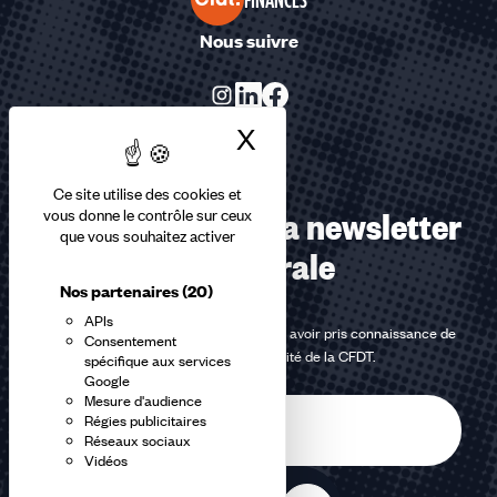
Nous suivre
X
Masquer le bandea
Ce site utilise des cookies et
Abonnez-vous à la newsletter
vous donne le contrôle sur ceux
que vous souhaitez activer
confédérale
Nos partenaires
(20)
APIs
En m'inscrivant à la newsletter, j'affirme avoir pris connaissance de
Consentement
la
politique de confidentialité de la CFDT
.
spécifique aux services
Google
Mesure d'audience
E-
Régies publicitaires
mail
Réseaux sociaux
Vidéos