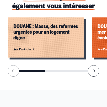
également vous intéresser
DOUANE : Masse, des reformes
DOU
urgentes pour un logement
mer 
digne
écol
Lire l'article
Lire l'
Élément
1
sur
3
accessible