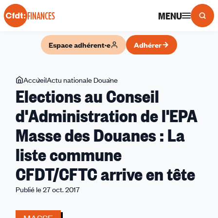
Panneau de gestion des cookies
MENU
FINANCES
Espace adhérent·e
Adhérer
Vous
Accueil
Actu nationale Douane
Elections
Elections au Conseil
êtes
au
ici
Conseil
d'Administration de l'EPA
d'Administration
Masse des Douanes : La
de
l'EPA
liste commune
Masse
des
CFDT/CFTC arrive en tête
Douanes
Publié le 27 oct. 2017
:
La
liste