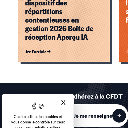
dispositif des
répartitions
contentieuses en
gestion 2026 Boîte de
réception Aperçu IA
Lire l'article
Li
Éléments
1,
2,
3
sur
Adhérez à la CFDT
3
X
Masquer le bandea
accessibles
Je me renseigne
Ce site utilise des cookies et
vous donne le contrôle sur ceux
que vous souhaitez activer