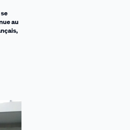
 se
enue au
nçais,