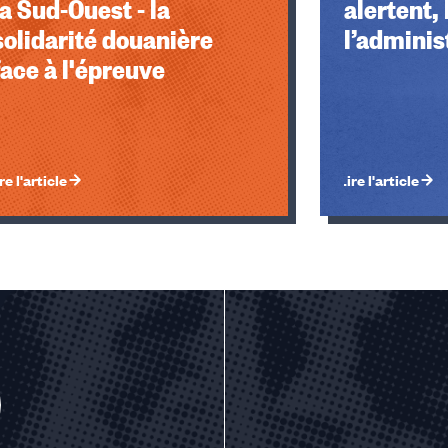
la Sud-Ouest - la
alertent, 
solidarité douanière
l’adminis
face à l'épreuve
re l'article
Lire l'article
u des cookies