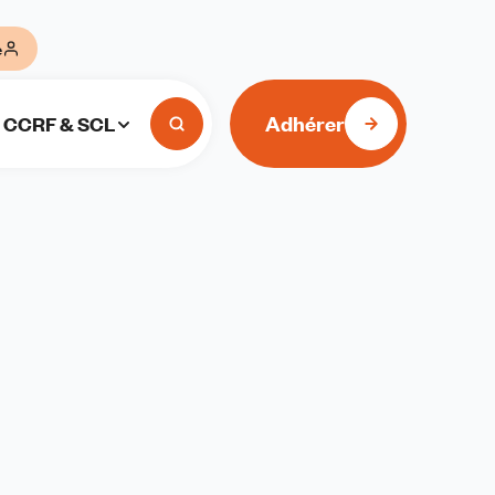
e
Adhérer
CCRF & SCL