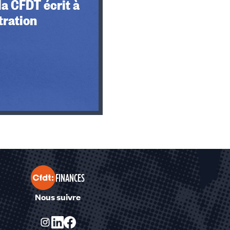
la CFDT écrit à
tration
FINANCES
Nous suivre