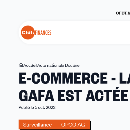
Panneau de gestion des cookies
CFDT.f
FINANCES
Vous
Accueil
Actu nationale Douane
E-
E-COMMERCE - L
êtes
COMMERCE
ici
-
GAFA EST ACTÉE
LA
SOUMISSION
AUX
Publié le 5 oct. 2022
GAFA
EST
Surveillance
OPCO AG
ACTÉE