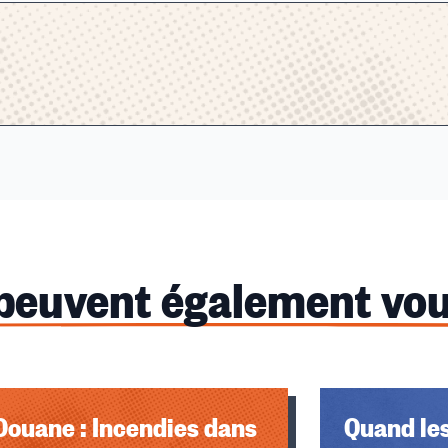
 peuvent également vou
Douane : Incendies dans
Quand le