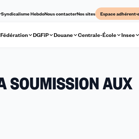
r
Syndicalisme Hebdo
Nous contacter
Nos sites
Espace adhérent·
Fédération
DGFiP
Douane
Centrale-École
Insee
A SOUMISSION AUX