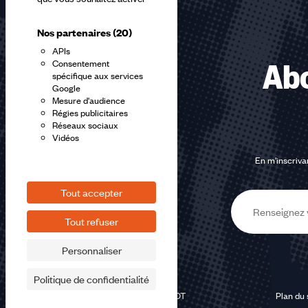
Nos partenaires
(20)
APIs
Consentement
Abo
spécifique aux services
Google
Mesure d'audience
Régies publicitaires
Réseaux sociaux
Vidéos
En m'inscrivan
Tout accepter
E-
Tout refuser
mail
Personnaliser
Politique de confidentialité
©2026 CFDT
Plan du 