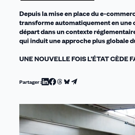
Depuis la mise en place du e-commerc
transforme automatiquement en une op
départ dans un contexte réglementaire
qui induit une approche plus globale d
UNE NOUVELLE FOIS L’ÉTAT CÈDE F
Partager :
Partager
Partager
Partager
Partager
Partager
sur
sur
sur
sur
par
Linkedin
Facebook
Threads
Bluesky
email