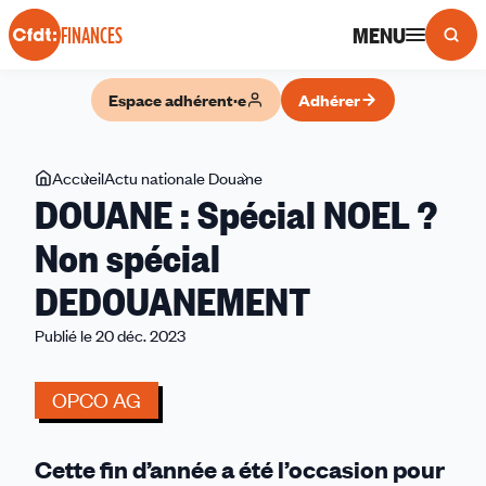
Panneau de gestion des cookies
MENU
FINANCES
Espace adhérent·e
Adhérer
Vous
Accueil
Actu nationale Douane
DOUANE
DOUANE : Spécial NOEL ?
êtes
:
ici
Spécial
Non spécial
NOEL
DEDOUANEMENT
?
Non
Publié le 20 déc. 2023
spécial
DEDOUANEMENT
OPCO AG
Cette fin d’année a été l’occasion pour