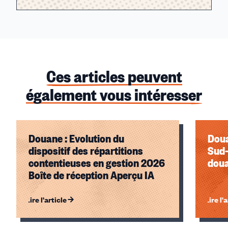
Ces articles peuvent
également vous intéresser
Douane : Evolution du
Doua
dispositif des répartitions
Sud-
contentieuses en gestion 2026
doua
Boîte de réception Aperçu IA
Lire l'article
Lire l'