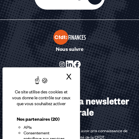
FINANCES
Nous suivre
X
Masquer le bandea
Ce site utilise des cookies et
Abonnez-vous à la newsletter
vous donne le contrôle sur ceux
que vous souhaitez activer
confédérale
Nos partenaires
(20)
APIs
En m'inscrivant à la newsletter, j'affirme avoir pris connaissance de
Consentement
la
politique de confidentialité de la CFDT
.
spécifique aux services