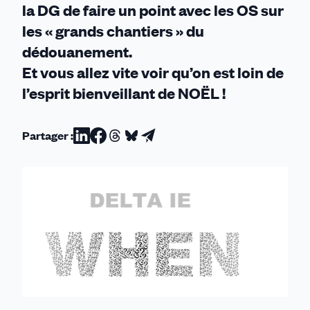
la DG de faire un point avec les OS sur
les « grands chantiers » du
dédouanement.
Et vous allez vite voir qu’on est loin de
l’esprit bienveillant de NOËL !
Partager :
Partager
Partager
Partager
Partager
Partager
sur
sur
sur
sur
par
Linkedin
Facebook
Threads
Bluesky
email