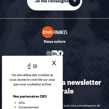
Je me renseigne
FINANCES
Nous suivre
X
Masquer le bandea
Ce site utilise des cookies et
Abonnez-vous à la newsletter
vous donne le contrôle sur ceux
que vous souhaitez activer
confédérale
Nos partenaires
(20)
APIs
En m'inscrivant à la newsletter, j'affirme avoir pris connaissance de
Consentement