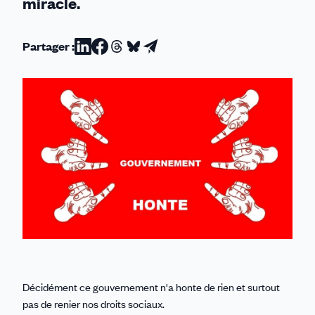
miracle.
Partager :
Partager
Partager
Partager
Partager
Partager
sur
sur
sur
sur
par
Linkedin
Facebook
Threads
Bluesky
email
Décidément ce gouvernement n'a honte de rien et surtout
pas de renier nos droits sociaux.