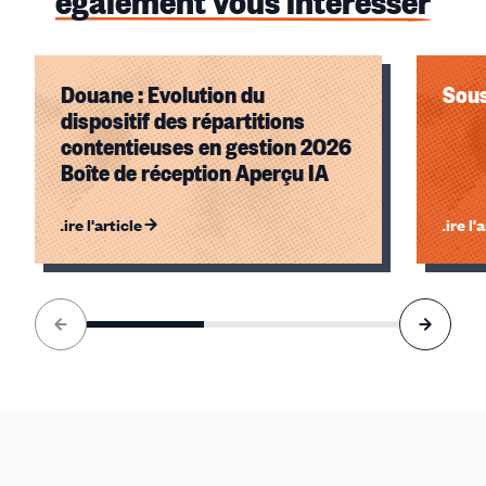
également vous intéresser
Douane : Evolution du
Sous
dispositif des répartitions
contentieuses en gestion 2026
Boîte de réception Aperçu IA
Lire l'article
Lire l'
Élément
1
sur
3
accessible