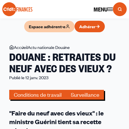
Panneau de gestion des cookies
MENU
FINANCES
Espace adhérent·e
Adhérer
Vous
Accueil
Actu nationale Douane
DOUANE
DOUANE : RETRAITES DU
êtes
:
ici
RETRAITES
NEUF AVEC DES VIEUX ?
DU
Publié le 12 janv. 2023
NEUF
AVEC
DES
Conditions de travail
Surveillance
VIEUX
?
"Faire du neuf avec des vieux" : le
ministre Guérini tient sa recette