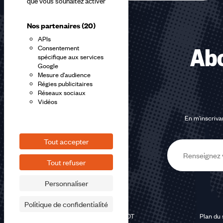
que vous souhaitez activer
Nos partenaires
(20)
APIs
Consentement
Abo
spécifique aux services
Google
Mesure d'audience
Régies publicitaires
Réseaux sociaux
Vidéos
En m'inscrivan
Tout accepter
E-
Tout refuser
mail
Personnaliser
Politique de confidentialité
©2026 CFDT
Plan du 