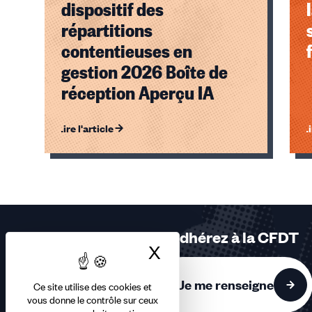
dispositif des
répartitions
contentieuses en
gestion 2026 Boîte de
réception Aperçu IA
Lire l'article
Li
Éléments
1,
2,
3
sur
Adhérez à la CFDT
3
X
Masquer le bandea
accessibles
Je me renseigne
Ce site utilise des cookies et
vous donne le contrôle sur ceux