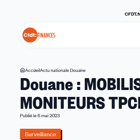
Panneau de gestion des cookies
CFDT.f
FINANCES
Vous
Accueil
Actu nationale Douane
Douane
Douane : MOBILI
êtes
:
ici
MOBILISATION
MONITEURS TPCI
DES
MONITEURS
TPCI
Publié le 6 mai 2023
DES
PROPOSITIONS
Surveillance