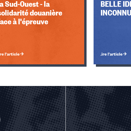
la Sud-Ouest - la
BELLE IDÉ
solidarité douanière
INCONNU
face à l'épreuve
re l'article
Lire l'article
u des cookies