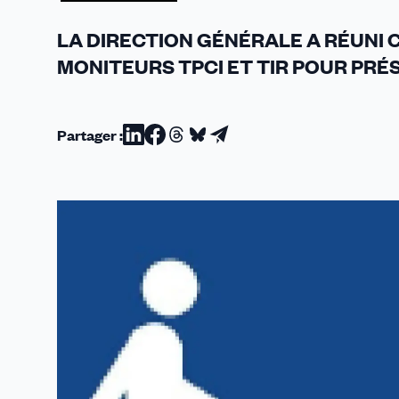
LA DIRECTION GÉNÉRALE A RÉUNI 
MONITEURS TPCI ET TIR POUR PRÉ
Partager :
Partager
Partager
Partager
Partager
Partager
sur
sur
sur
sur
par
Linkedin
Facebook
Threads
Bluesky
email