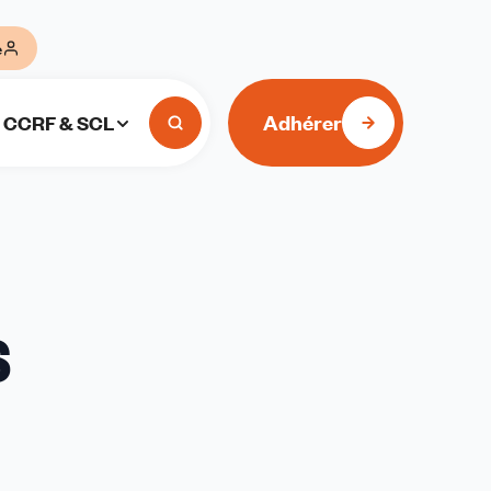
e
Adhérer
CCRF & SCL
S