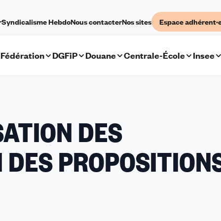
r
Syndicalisme Hebdo
Nous contacter
Nos sites
Espace adhérent·
Fédération
DGFiP
Douane
Centrale-École
Insee
SATION DES
 DES PROPOSITION