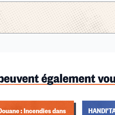
 peuvent également vou
Douane : Incendies dans
HANDI'T