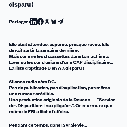
disparu !
Fantôme
Partager :
Partager
Partager
Partager
Partager
Partager
sur
sur
sur
sur
par
Linkedin
Facebook
Threads
Bluesky
email
Elle était attendue, espérée, presque rêvée. Elle
devait sortir la semaine dernière.
Mais comme les chaussettes dans la machine à
laver ou les conclusions d’une CAP disciplinaire…
La liste d’aptitude B en A a disparu !
Silence radio côté DG.
Pas de publication, pas d’explication, pas même
une rumeur crédible.
Une production originale de la Douane — “Service
des Disparitions Inexpliquées”. On murmure que
même le FBI a lâché l’affaire.
Pendant ce temps, dans la vraie vie…