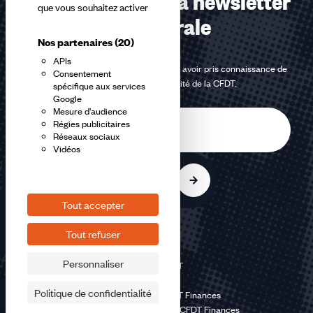
Abonnez-vous à la newsletter
que vous souhaitez activer
confédérale
Nos partenaires
(20)
APIs
En m'inscrivant à la newsletter, j'affirme avoir pris connaissance de
Consentement
la
politique de confidentialité de la CFDT
.
spécifique aux services
Google
Mesure d'audience
E-
Régies publicitaires
mail
Réseaux sociaux
Vidéos
S'inscrire
Tout accepter
Tout refuser
Personnaliser
©2026 CFDT
Plan du site
Politique de confidentialité
Mentions légales CFDT Finances
Politique de confidentialité CFDT Finances