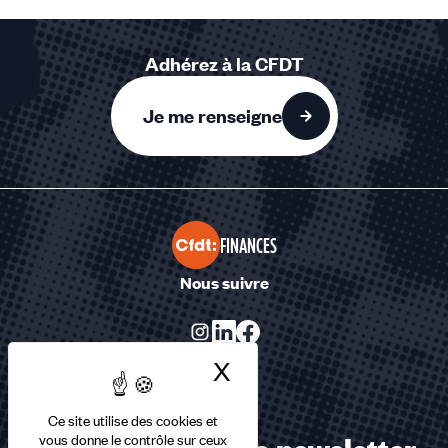
sur
1
Adhérez à la CFDT
accessible
Je me renseigne
FINANCES
Nous suivre
X
Masquer le bandea
Ce site utilise des cookies et
vous donne le contrôle sur ceux