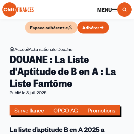
Panneau de gestion des cookies
MENU
FINANCES
Espace adhérent·e
Adhérer
Vous
Accueil
Actu nationale Douane
DOUANE
DOUANE : La Liste
êtes
:
ici
La
d'Aptitude de B en A : La
Liste
Liste Fantôme
d'Aptitude
de
Publié le 3 juil. 2025
B
en
Surveillance
OPCO AG
Promotions
A
:
La
La liste d’aptitude B en A 2025 a
Liste