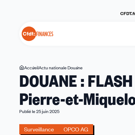
Panneau de gestion des cookies
CFDT.f
FINANCES
Vous
Accueil
Actu nationale Douane
DOUANE
DOUANE : FLASH I
êtes
:
ici
FLASH
Pierre-et-Miquel
INFO
Spécial
Saint-
Publié le 25 juin 2025
Pierre-
et-
Surveillance
OPCO AG
Miquelon