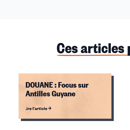
Ces articles
DOUANE : Focus sur
Antilles Guyane
Lire l'article
Élément
1