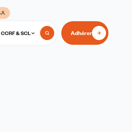
e
Adhérer
CCRF & SCL