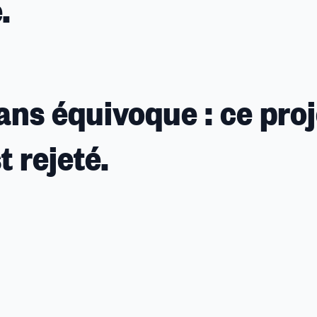
.
ns équivoque : ce proj
 rejeté.