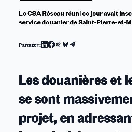
Le CSA Réseau réuni ce jour avait insc
service douanier de Saint-Pierre-et-Mi
Partager :
Partager
Partager
Partager
Partager
Partager
sur
sur
sur
sur
par
Linkedin
Facebook
Threads
Bluesky
email
Les douanières et l
se sont massivemen
projet, en adressan