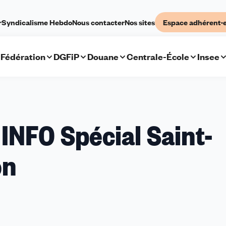
r
Syndicalisme Hebdo
Nous contacter
Nos sites
Espace adhérent·
Fédération
DGFiP
Douane
Centrale-École
Insee
NFO Spécial Saint-
on