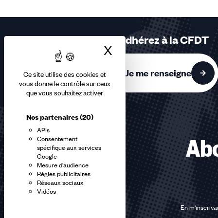
sur
1
accessible
Adhérez à la CFDT
X
Masquer le bandea
Je me renseigne
Ce site utilise des cookies et
vous donne le contrôle sur ceux
que vous souhaitez activer
Nos partenaires
(20)
APIs
Consentement
Abo
spécifique aux services
Google
Mesure d'audience
Régies publicitaires
Réseaux sociaux
Vidéos
En m'inscrivan