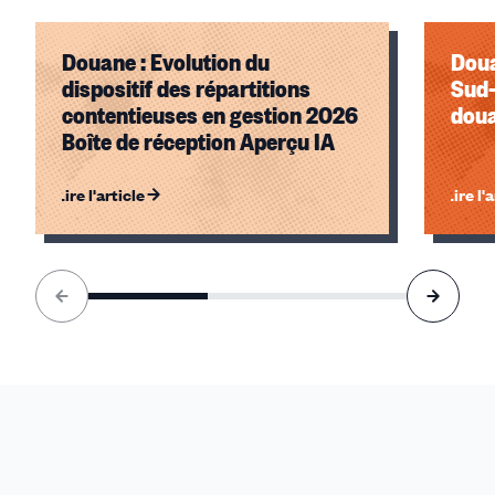
Douane : Evolution du
Doua
dispositif des répartitions
Sud-
contentieuses en gestion 2026
doua
Boîte de réception Aperçu IA
Lire l'article
Lire l'
Élément
1
sur
3
accessible