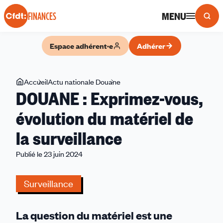
Panneau de gestion des cookies
MENU
FINANCES
Espace adhérent·e
Adhérer
Vous
Accueil
Actu nationale Douane
DOUANE
DOUANE : Exprimez-vous,
êtes
:
ici
Exprimez-
évolution du matériel de
vous,
la surveillance
évolution
du
Publié le 23 juin 2024
matériel
de
Surveillance
la
surveillance
La question du matériel est une