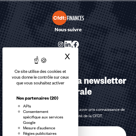
FINANCES
Nous suivre
X
Masquer le bandea
Ce site utilise des cookies et
Abonnez-vous à la newsletter
vous donne le contrôle sur ceux
que vous souhaitez activer
confédérale
Nos partenaires
(20)
APIs
En m'inscrivant à la newsletter, j'affirme avoir pris connaissance de
Consentement
la
politique de confidentialité de la CFDT
.
spécifique aux services
Google
Mesure d'audience
E-
Régies publicitaires