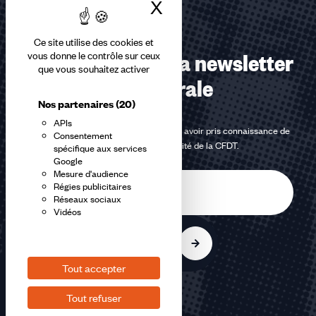
X
Masquer le bandea
Ce site utilise des cookies et
Abonnez-vous à la newsletter
vous donne le contrôle sur ceux
que vous souhaitez activer
confédérale
Nos partenaires
(20)
APIs
En m'inscrivant à la newsletter, j'affirme avoir pris connaissance de
Consentement
la
politique de confidentialité de la CFDT
.
spécifique aux services
Google
Mesure d'audience
E-
Régies publicitaires
mail
Réseaux sociaux
Vidéos
S'inscrire
Tout accepter
Tout refuser