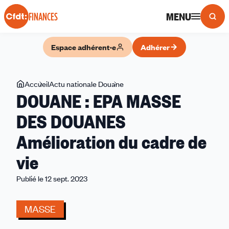
Panneau de gestion des cookies
MENU
FINANCES
Espace adhérent·e
Adhérer
Vous
Accueil
Actu nationale Douane
DOUANE
DOUANE : EPA MASSE
êtes
:
ici
EPA
DES DOUANES
MASSE
Amélioration du cadre de
DES
DOUANES
vie
Amélioration
du
Publié le 12 sept. 2023
cadre
de
MASSE
vie