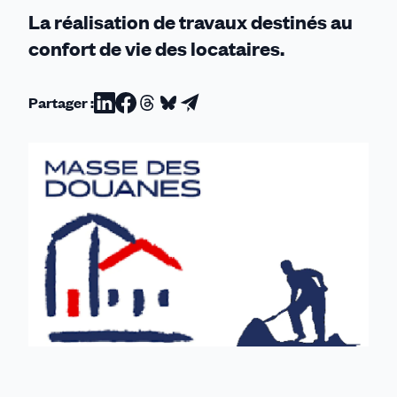
La réalisation de travaux destinés au
confort de vie des locataires.
Partager :
Partager
Partager
Partager
Partager
Partager
sur
sur
sur
sur
par
Linkedin
Facebook
Threads
Bluesky
email