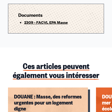
Documents
2309 - FACVL EPA Masse
Ces articles peuvent
également vous intéresser
DOUANE : Masse, des reformes
DOU
urgentes pour un logement
mer 
digne
écol