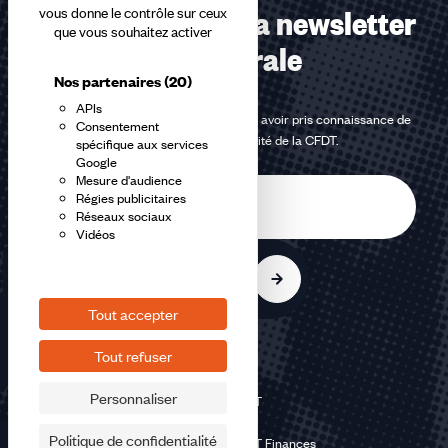
Abonnez-vous à la newsletter
vous donne le contrôle sur ceux
que vous souhaitez activer
confédérale
Nos partenaires
(20)
APIs
En m'inscrivant à la newsletter, j'affirme avoir pris connaissance de
Consentement
la
politique de confidentialité de la CFDT
.
spécifique aux services
Google
Mesure d'audience
E-
Régies publicitaires
mail
Réseaux sociaux
Vidéos
S'inscrire
Tout accepter
Tout refuser
Personnaliser
©2026 CFDT
Plan du site
Politique de confidentialité
Mentions légales CFDT Finances