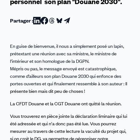
personnel son plan "Douane 2030".
Partager :
Partager
Partager
Partager
Partager
Partager
sur
sur
sur
sur
par
Linkedin
Facebook
Threads
Bluesky
email
En guise de bienvenue, il nous a simplement posé un lapin,
prétextant une réunion avec sa ministre, le ministre de
l’intérieur et son homologue de la DGPN.
Mépris ou pas, le message envoyé est catastrophique,
comme d’ailleurs son plan Douane 2030 qui enfonce des
portes ouvertes et qui finalement ressemble à son auteur : I
l
présente bien mais dit peu de choses !
La CFDT Douane et la CGT Douane ont quitté la réunion.
Vous trouverez en pièce jointe la déclaration liminaire qui lui
été adressée et qui n'a donc pas été lue. Vous pourrez
mesurer au travers de cette lecture la vacuité du projet qui,
si on croit le DG, va permettre de pérenniser notre