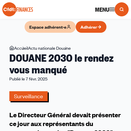
Panneau de gestion des cookies
MENU
FINANCES
Espace adhérent·e
Adhérer
Vous
Accueil
Actu nationale Douane
DOUANE
DOUANE 2030 le rendez
êtes
2030
ici
le
vous manqué
rendez
Publié le 7 févr. 2025
vous
manqué
Surveillance
Le Directeur Général devait présenter
ce jour aux représentants du