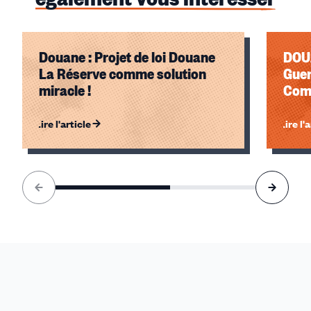
Douane : Projet de loi Douane
DOUA
La Réserve comme solution
Guer
miracle !
Comp
Lire l'article
Lire l'
Élément
1
sur
2
accessible