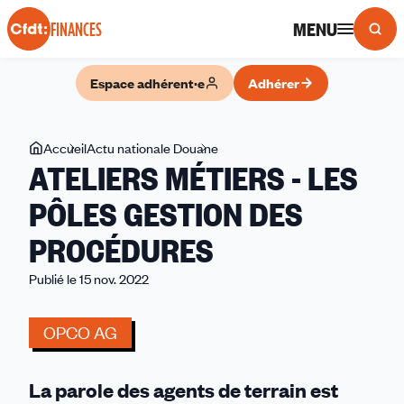
Panneau de gestion des cookies
MENU
FINANCES
Espace adhérent·e
Adhérer
Vous
Accueil
Actu nationale Douane
ATELIERS
ATELIERS MÉTIERS - LES
êtes
MÉTIERS
ici
-
PÔLES GESTION DES
LES
PROCÉDURES
PÔLES
GESTION
Publié le 15 nov. 2022
DES
PROCÉDURES
OPCO AG
La parole des agents de terrain est