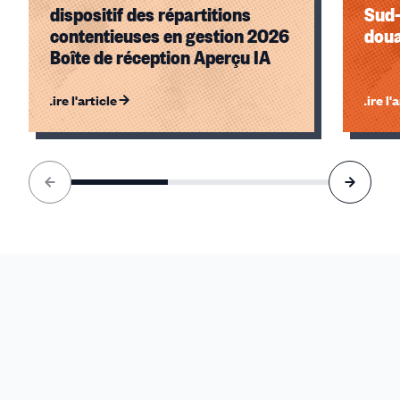
dispositif des répartitions
Sud-
contentieuses en gestion 2026
doua
Boîte de réception Aperçu IA
Lire l'article
Lire l'
Élément
1
sur
3
accessible