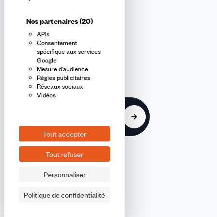
confédérale
Nos partenaires
(20)
APIs
En m'inscrivant à la newsletter, j'affirme avoir pris connaissance de
Consentement
la
politique de confidentialité de la CFDT
.
spécifique aux services
Google
Mesure d'audience
E-
Régies publicitaires
mail
Réseaux sociaux
Vidéos
S'inscrire
Tout accepter
Tout refuser
Personnaliser
©2026 CFDT
Plan du site
Politique de confidentialité
Mentions légales CFDT Finances
Politique de confidentialité CFDT Finances