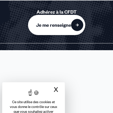
Adhérez à la CFDT
Je me renseigne
FINANCES
Nous suivre
X
Masquer le bandea
Ce site utilise des cookies et
Abonnez-vous à la newsletter
vous donne le contrôle sur ceux
que vous souhaitez activer