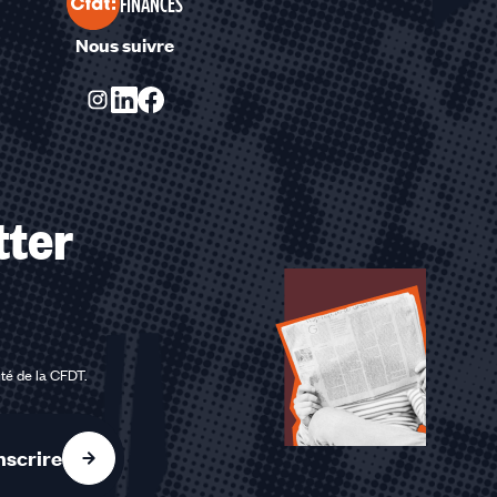
FINANCES
Nous suivre
tter
ité de la CFDT
.
nscrire