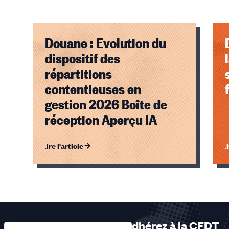
Douane : Evolution du
dispositif des
répartitions
contentieuses en
gestion 2026 Boîte de
réception Aperçu IA
Lire l'article
Li
Éléments
1,
2,
3
sur
Adhérez à la CFDT