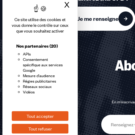
3
X
Masquer le bandea
accessibles
Je me renseigne
Ce site utilise des cookies et
vous donne le contrôle sur ceux
que vous souhaitez activer
Nos partenaires
(20)
APIs
Consentement
Abo
spécifique aux services
Google
Mesure d'audience
Régies publicitaires
Réseaux sociaux
Vidéos
En m'inscrivan
Tout accepter
E-
Tout refuser