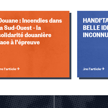
Douane : Incendies dans
HANDI'T
la Sud-Ouest - la
BELLE IDÉ
solidarité douanière
INCONNU
face à l'épreuve
re l'article
Lire l'article