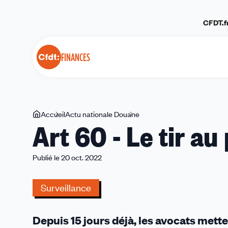
Panneau de gestion des cookies
CFDT.f
FINANCES
Vous
Accueil
Actu nationale Douane
Art
Art 60 - Le tir 
êtes
60
ici
-
Le
Publié le 20 oct. 2022
tir
au
Surveillance
pigeon
commence
Depuis 15 jours déjà, les avocats mette