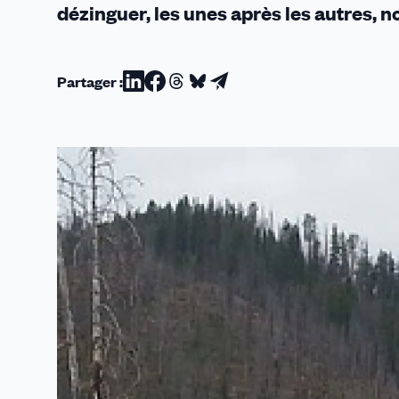
dézinguer, les unes après les autres, n
Partager :
Partager
Partager
Partager
Partager
Partager
sur
sur
sur
sur
par
Linkedin
Facebook
Threads
Bluesky
email