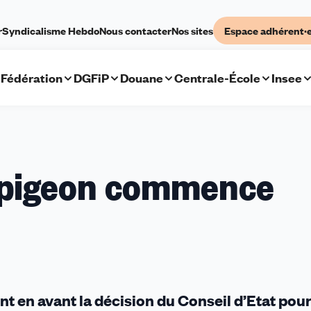
r
Syndicalisme Hebdo
Nous contacter
Nos sites
Espace adhérent·
Fédération
DGFiP
Douane
Centrale-École
Insee
au pigeon commence
nt en avant la décision du Conseil d’Etat pou