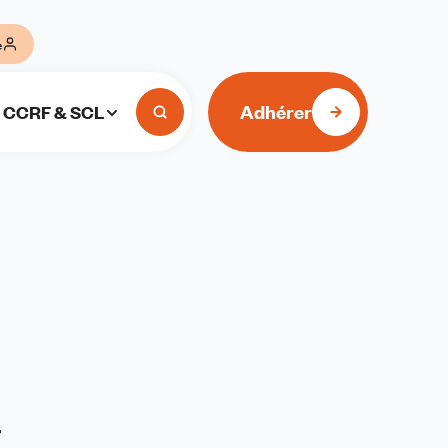
e
Adhérer
CCRF & SCL
r