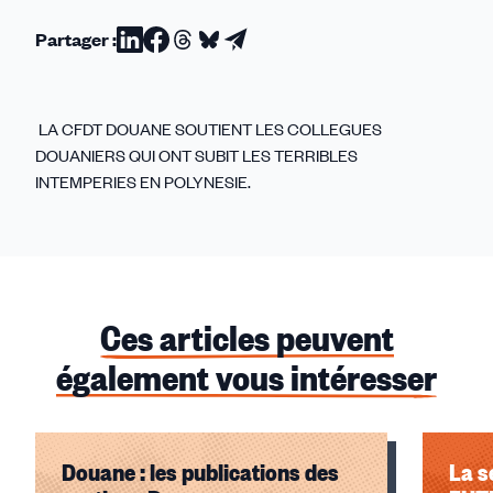
Partager :
Partager
Partager
Partager
Partager
Partager
sur
sur
sur
sur
par
Linkedin
Facebook
Threads
Bluesky
email
LA CFDT DOUANE SOUTIENT LES COLLEGUES
DOUANIERS QUI ONT SUBIT LES TERRIBLES
INTEMPERIES EN POLYNESIE.
Ces articles peuvent
également vous intéresser
Douane : les publications des
La s