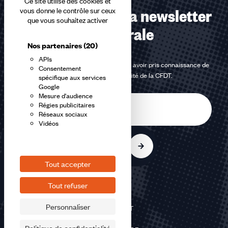
Ce site utilise des cookies et
Abonnez-vous à la newsletter
vous donne le contrôle sur ceux
que vous souhaitez activer
confédérale
Nos partenaires
(20)
APIs
En m'inscrivant à la newsletter, j'affirme avoir pris connaissance de
Consentement
la
politique de confidentialité de la CFDT
.
spécifique aux services
Google
Mesure d'audience
E-
Régies publicitaires
mail
Réseaux sociaux
Vidéos
S'inscrire
Tout accepter
Tout refuser
Personnaliser
©2026 CFDT
Plan du site