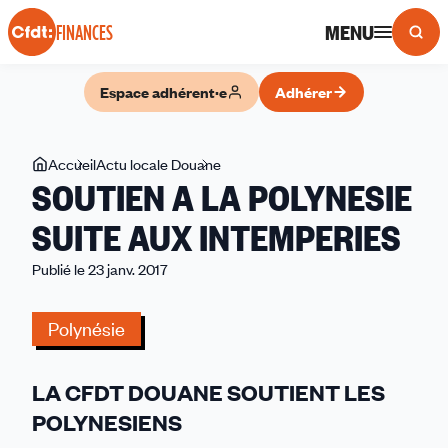
Panneau de gestion des cookies
MENU
FINANCES
Espace adhérent·e
Adhérer
Vous
Accueil
Actu locale Douane
SOUTIEN
SOUTIEN A LA POLYNESIE
êtes
A
ici
LA
SUITE AUX INTEMPERIES
POLYNESIE
Publié le 23 janv. 2017
SUITE
AUX
INTEMPERIES
Polynésie
LA CFDT DOUANE SOUTIENT LES
POLYNESIENS