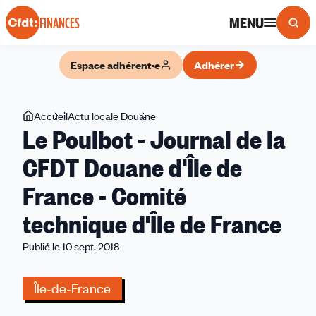
Panneau de gestion des cookies
MENU
FINANCES
Espace adhérent·e
Adhérer
Vous
Accueil
Actu locale Douane
Le
Le Poulbot - Journal de la
êtes
Poulbot
ici
-
CFDT Douane d'Île de
Journal
France - Comité
de
la
technique d'Île de France
CFDT
Douane
Publié le 10 sept. 2018
d'Île
de
Île-de-France
France
-