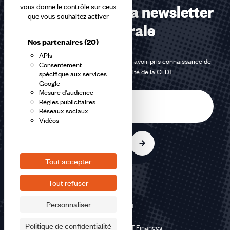
Abonnez-vous à la newsletter
vous donne le contrôle sur ceux
que vous souhaitez activer
confédérale
Nos partenaires
(20)
APIs
En m'inscrivant à la newsletter, j'affirme avoir pris connaissance de
Consentement
la
politique de confidentialité de la CFDT
.
spécifique aux services
Google
Mesure d'audience
E-
Régies publicitaires
mail
Réseaux sociaux
Vidéos
S'inscrire
Tout accepter
Tout refuser
Personnaliser
©2026 CFDT
Plan du site
Politique de confidentialité
Mentions légales CFDT Finances