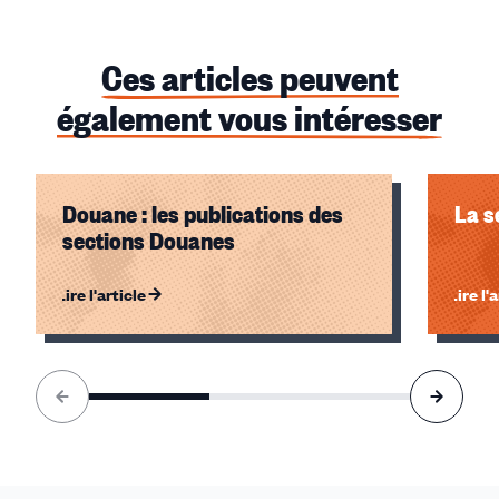
Ces articles peuvent
également vous intéresser
Douane : les publications des
La s
sections Douanes
Lire l'article
Lire l'
Élément
1
sur