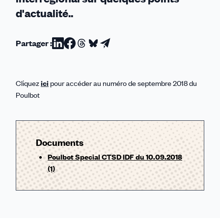
d'actualité..
Partager :
Partager
Partager
Partager
Partager
Partager
sur
sur
sur
sur
par
Linkedin
Facebook
Threads
Bluesky
email
Cliquez
ici
pour accéder au numéro de septembre 2018 du
Poulbot
Documents
Poulbot Special CTSD IDF du 10.09.2018
(1)