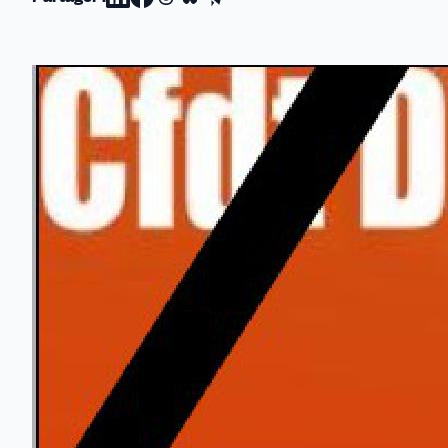
Partager
Partager
Partager
Partager
Partager
sur
sur
sur
sur
par
Linkedin
Facebook
Threads
Bluesky
email