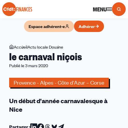
Panneau de gestion des cookies
MENU
FINANCES
Espace adhérent·e
Adhérer
Vous
Accueil
Actu locale Douane
le
le carnaval niçois
êtes
carnaval
ici
niçois
Publié le 3 mars 2020
Provence - Alpes - Côte d'Azur – Corse
Un début d'année carnavalesque à
Nice
Partager :