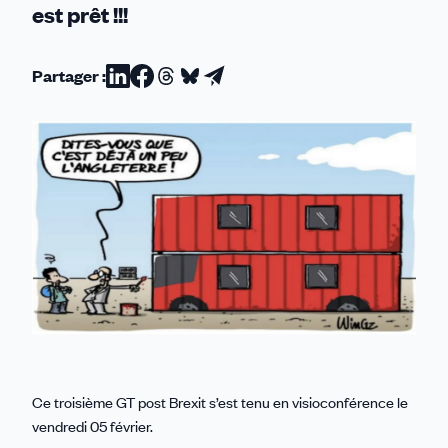
est prêt !!!
Partager :
Partager
Partager
Partager
Partager
Partager
sur
sur
sur
sur
par
Linkedin
Facebook
Threads
Bluesky
email
Ce troisième GT post Brexit s’est tenu en visioconférence le
vendredi 05 février.