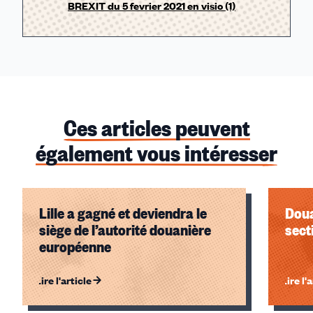
BREXIT du 5 fevrier 2021 en visio (1)
Ces articles peuvent
également vous intéresser
Lille a gagné et deviendra le
Doua
siège de l’autorité douanière
sect
européenne
Lire l'article
Lire l'