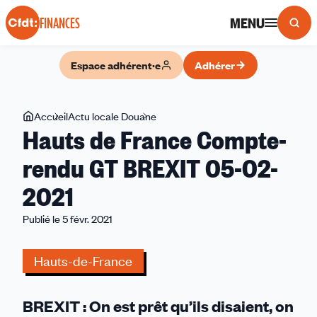
Panneau de gestion des cookies
MENU
FINANCES
Espace adhérent·e
Adhérer
Vous
Accueil
Actu locale Douane
Hauts
Hauts de France Compte-
êtes
de
ici
France
rendu GT BREXIT 05-02-
Compte-
2021
rendu
GT
Publié le 5 févr. 2021
BREXIT
05-
Hauts-de-France
02-
2021
BREXIT : On est prêt qu’ils disaient, on