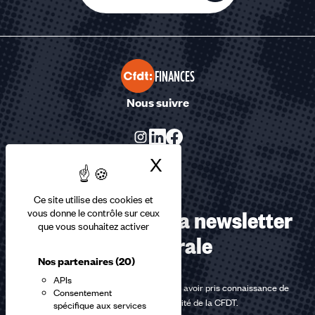
FINANCES
Nous suivre
X
Masquer le bandea
Ce site utilise des cookies et
Abonnez-vous à la newsletter
vous donne le contrôle sur ceux
que vous souhaitez activer
confédérale
Nos partenaires
(20)
APIs
En m'inscrivant à la newsletter, j'affirme avoir pris connaissance de
Consentement
la
politique de confidentialité de la CFDT
.
spécifique aux services