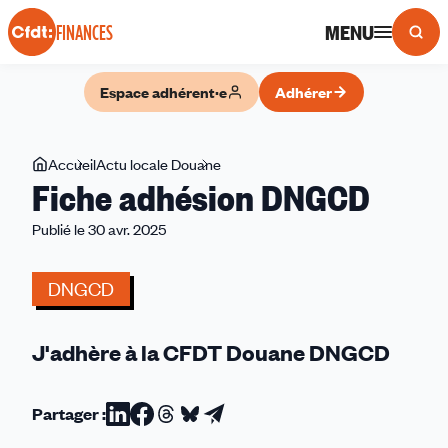
Panneau de gestion des cookies
MENU
FINANCES
Espace adhérent·e
Adhérer
Vous
Accueil
Actu locale Douane
Fiche
Fiche adhésion DNGCD
êtes
adhésion
ici
DNGCD
Publié le 30 avr. 2025
DNGCD
J'adhère à la CFDT Douane DNGCD
Partager :
Partager
Partager
Partager
Partager
Partager