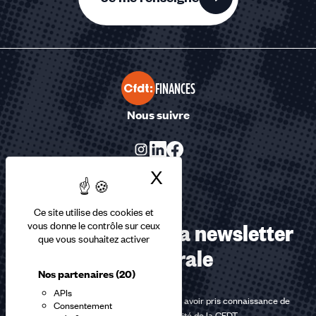
FINANCES
Nous suivre
X
Masquer le bandea
Ce site utilise des cookies et
Abonnez-vous à la newsletter
vous donne le contrôle sur ceux
que vous souhaitez activer
confédérale
Nos partenaires
(20)
APIs
En m'inscrivant à la newsletter, j'affirme avoir pris connaissance de
Consentement
la
politique de confidentialité de la CFDT
.