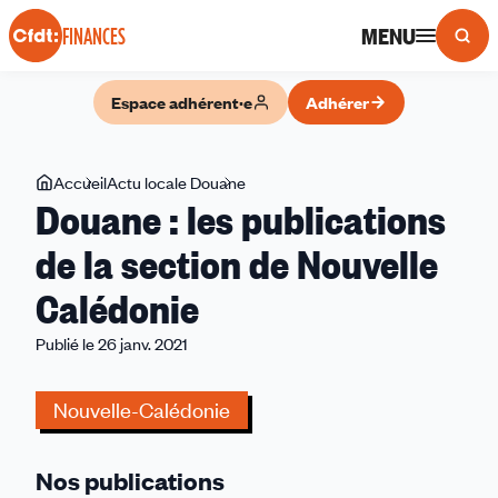
Panneau de gestion des cookies
MENU
FINANCES
Espace adhérent·e
Adhérer
Vous
Accueil
Actu locale Douane
Douane
Douane : les publications
êtes
:
ici
les
de la section de Nouvelle
publications
Calédonie
de
la
Publié le 26 janv. 2021
section
de
Nouvelle-Calédonie
Nouvelle
Calédonie
Nos publications