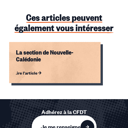
Lire
Ces articles peuvent
également vous intéresser
15/04/2024
La section de Nouvelle-
Urgence Nouvelle Calédonie
Calédonie
Lire
Lire l'article
Élément
1
sur
1
Adhérez à la CFDT
accessible
Je me renseigne