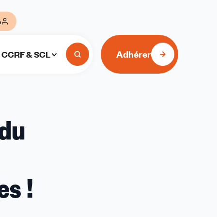
e
Adhérer
CCRF & SCL
 du
es !