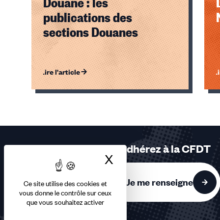
Douane : les
publications des
sections Douanes
Lire l'article
Li
Éléments
1,
2,
3
sur
Adhérez à la CFDT
3
X
Masquer le bandea
accessibles
Je me renseigne
Ce site utilise des cookies et
vous donne le contrôle sur ceux
que vous souhaitez activer