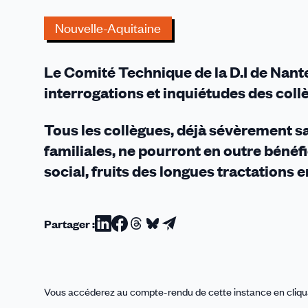
-
Réforme
Nouvelle-Aquitaine
de
la
Le Comité Technique de la D.I de Nant
façade
maritime
interrogations et inquiétudes des coll
Atlantique
:
Tous les collègues, déjà sévèrement sa
Des
familiales, ne pourront en outre bén
larmes
social, fruits des longues tractations 
salées
!
Partager :
Partager
Partager
Partager
Partager
Partager
sur
sur
sur
sur
par
Linkedin
Facebook
Threads
Bluesky
email
Vous accéderez au compte-rendu de cette instance en cliq