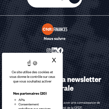
FINANCES
Nous suivre
X
Masquer le bandea
Ce site utilise des cookies et
Abonnez-vous à la newsletter
vous donne le contrôle sur ceux
que vous souhaitez activer
confédérale
Nos partenaires
(20)
APIs
En m'inscrivant à la newsletter, j'affirme avoir pris connaissance de
Consentement
la
politique de confidentialité de la CFDT
.
spécifique aux services