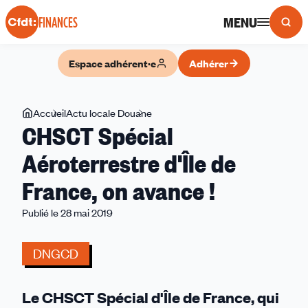
Panneau de gestion des cookies
MENU
FINANCES
Espace adhérent·e
Adhérer
Vous
Accueil
Actu locale Douane
CHSCT
CHSCT Spécial
êtes
Spécial
ici
Aéroterrestre
Aéroterrestre d'Île de
d'Île
France, on avance !
de
France,
Publié le 28 mai 2019
on
avance
DNGCD
!
Le CHSCT Spécial d'Île de France, qui