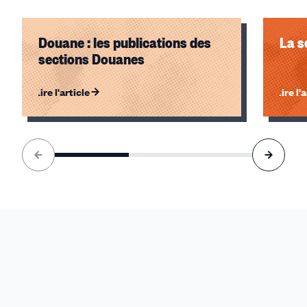
Douane : les publications des
La s
sections Douanes
Lire l'article
Lire l'
Élément
1
sur
3
accessible