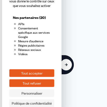
Abonnez-vous à la newsletter
vous donne le contrôle sur ceux
que vous souhaitez activer
confédérale
Nos partenaires
(20)
APIs
En m'inscrivant à la newsletter, j'affirme avoir pris connaissance de
Consentement
la
politique de confidentialité de la CFDT
.
spécifique aux services
Google
Mesure d'audience
E-
Régies publicitaires
mail
Réseaux sociaux
Vidéos
S'inscrire
Tout accepter
Tout refuser
Personnaliser
©2026 CFDT
Plan du site
Politique de confidentialité
Mentions légales CFDT Finances