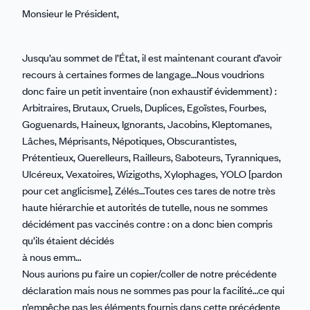
Monsieur le Président,
Jusqu’au sommet de l’État, il est maintenant courant d’avoir
recours à certaines formes de langage…Nous voudrions
donc faire un petit inventaire (non exhaustif évidemment) :
Arbitraires, Brutaux, Cruels, Duplices, Egoïstes, Fourbes,
Goguenards, Haineux, Ignorants, Jacobins, Kleptomanes,
Lâches, Méprisants, Népotiques, Obscurantistes,
Prétentieux, Querelleurs, Railleurs, Saboteurs, Tyranniques,
Ulcéreux, Vexatoires, Wizigoths, Xylophages, YOLO [pardon
pour cet anglicisme], Zélés…Toutes ces tares de notre très
haute hiérarchie et autorités de tutelle, nous ne sommes
décidément pas vaccinés contre : on a donc bien compris
qu’ils étaient décidés
à nous emm…
Nous aurions pu faire un copier/coller de notre précédente
déclaration mais nous ne sommes pas pour la facilité…ce qui
n’empêche pas les éléments fournis dans cette précédente