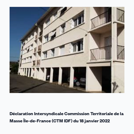
sur
sur
sur
sur
par
Linkedin
Facebook
Threads
Bluesky
email
Déclaration Intersyndicale Commission Territoriale de la
Masse Île-de-France (CTM IDF) du 18 janvier 2022