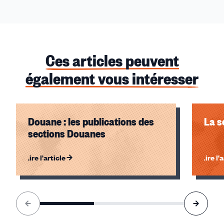
Ces articles peuvent
également vous intéresser
Douane : les publications des
La s
sections Douanes
Lire l'article
Lire l'
Élément