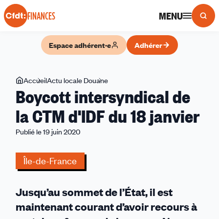
Panneau de gestion des cookies
MENU
FINANCES
Espace adhérent·e
Adhérer
Vous
Accueil
Actu locale Douane
Boycott
Boycott intersyndical de
êtes
intersyndical
ici
de
la CTM d'IDF du 18 janvier
la
Publié le 19 juin 2020
CTM
d'IDF
du
Île-de-France
18
janvier
Jusqu’au sommet de l’État, il est
maintenant courant d’avoir recours à