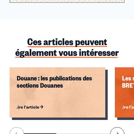
Ces articles peuvent
également vous intéresser
Douane : les publications des
Les 
sections Douanes
BRE
Lire l'article
Lire l'