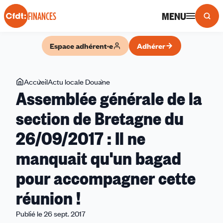
Panneau de gestion des cookies
MENU
FINANCES
Espace adhérent·e
Adhérer
Vous
Accueil
Actu locale Douane
Assemblée
Assemblée générale de la
êtes
générale
ici
de
section de Bretagne du
la
26/09/2017 : Il ne
section
de
manquait qu'un bagad
Bretagne
du
pour accompagner cette
26/09/2017
réunion !
:
Il
Publié le 26 sept. 2017
ne