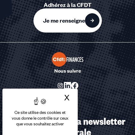
Adhérez à la CFDT
Je me renseigne
FINANCES
Nous suivre
X
Masquer le bandea
Ce site utilise des cookies et
Abonnez-vous à la newsletter
vous donne le contrôle sur ceux
que vous souhaitez activer
confédérale