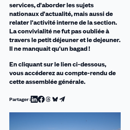
services, d'aborder les sujets
nationaux d'actualité, mais aussi de
relater l'activité interne de la section.
La convivialité ne fut pas oubliée à
travers le petit déjeuner et le dejeuner.
Il ne manquait qu'un bagad !
En cliquant sur le lien ci-dessous,
vous accéderez au compte-rendu de
cette assemblée générale.
Partager :
Partager
Partager
Partager
Partager
Partager
sur
sur
sur
sur
par
Linkedin
Facebook
Threads
Bluesky
email