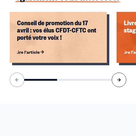
Conseil de promotion du 17
Livr
avril : vos élus CFDT-CFTC ont
stag
porté votre voix !
Lire l'article
Lire l'
Élément
1
sur
3
accessible