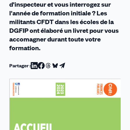
d'inspecteur et vous interrogez sur
l'année de formation initiale ? Les
militants CFDT dans les écoles de la
DGFIP ont élaboré un livret pour vous
accomagner durant toute votre
formation.
Partager :
Partager
Partager
Partager
Partager
Partager
sur
sur
sur
sur
par
Linkedin
Facebook
Threads
Bluesky
email