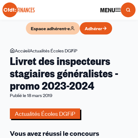
Panneau de gestion des cookies
MENU
FINANCES
Espace adhérent·e
Adhérer
Vous
Accueil
Actualités Écoles DGFiP
Livret
Livret des inspecteurs
êtes
des
ici
inspecteurs
stagiaires généralistes -
stagiaires
promo 2023-2024
généralistes
-
Publié le 18 mars 2019
promo
2023-
Actualités Écoles DGFiP
2024
Vous avez réussi le concours