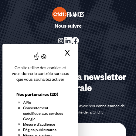
FINANCES
Nous suivre
X
Masquer le bandea
Ce site utilise des cookies et
Abonnez-vous à la newsletter
vous donne le contrôle sur ceux
que vous souhaitez activer
confédérale
Nos partenaires
(20)
APIs
En m'inscrivant à la newsletter, j'affirme avoir pris connaissance de
Consentement
la
politique de confidentialité de la CFDT
.
spécifique aux services
Google
Mesure d'audience
E-
Régies publicitaires
mail
Réseaux sociaux